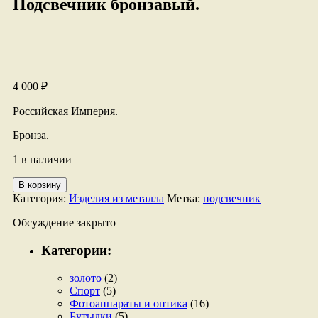
Подсвечник бронзавый.
4 000
₽
Российская Империя.
Бронза.
1 в наличии
Количество
В корзину
товара
Категория:
Изделия из металла
Метка:
подсвечник
Подсвечник
бронзавый.
Обсуждение закрыто
Категории:
золото
(2)
Спорт
(5)
Фотоаппараты и оптика
(16)
Бутылки
(5)