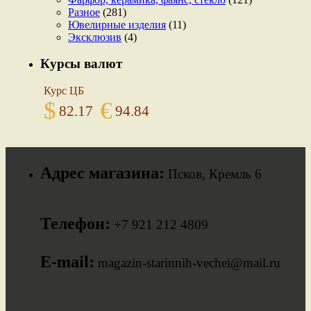
Разное
(281)
Ювелирные изделия
(11)
Эксклюзив
(4)
Курсы валют
Курс ЦБ
$
€
82.17
94.84
Адрес магазина:
Псков, Кремль 6
Телефон:
+7 921 212 4809
E-mail:
magazin-starinnih-vechei@mail.ru