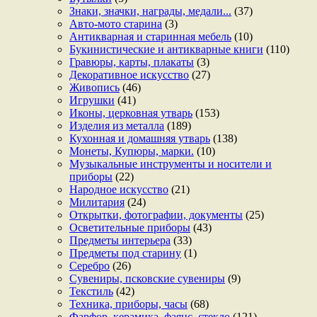
Знаки, значки, награды, медали...
(37)
Авто-мото старина
(3)
Антикварная и старинная мебель
(10)
Букинистические и антикварные книги
(110)
Гравюры, карты, плакаты
(3)
Декоративное искусство
(27)
Живопись
(46)
Игрушки
(41)
Иконы, церковная утварь
(153)
Изделия из металла
(189)
Кухонная и домашняя утварь
(138)
Монеты, Купюры, марки.
(10)
Музыкальные инструменты и носители и
приборы
(22)
Народное искусство
(21)
Милитария
(24)
Открытки, фотографии, документы
(25)
Осветительные приборы
(43)
Предметы интерьера
(33)
Предметы под старину
(1)
Серебро
(26)
Сувениры, псковские сувениры
(9)
Текстиль
(42)
Техника, приборы, часы
(68)
Фарфор, керамика, фаянс, стекло
(121)