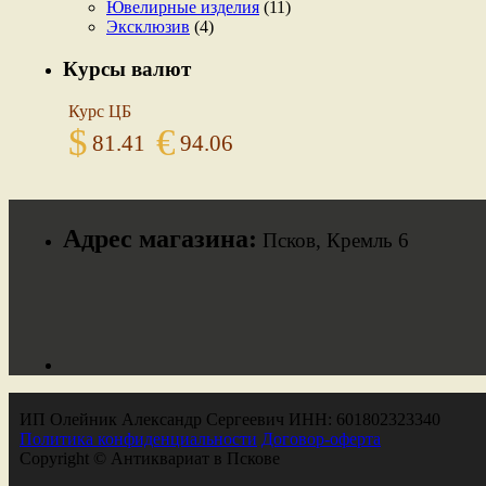
Ювелирные изделия
(11)
Эксклюзив
(4)
Курсы валют
Курс ЦБ
$
€
81.41
94.06
Адрес магазина:
Псков, Кремль 6
ИП Олейник Александр Сергеевич ИНН: 601802323340
Политика конфиденциальности
Договор-оферта
Copyright © Антиквариат в Пскове