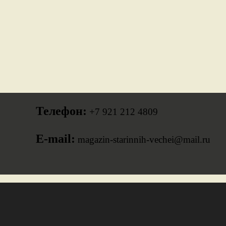
Телефон:
+7 921 212 4809
E-mail:
magazin-starinnih-vechei@mail.ru