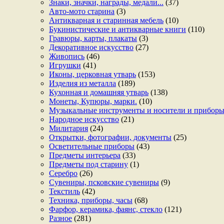
Знаки, значки, награды, медали...
(37)
Авто-мото старина
(3)
Антикварная и старинная мебель
(10)
Букинистические и антикварные книги
(110)
Гравюры, карты, плакаты
(3)
Декоративное искусство
(27)
Живопись
(46)
Игрушки
(41)
Иконы, церковная утварь
(153)
Изделия из металла
(189)
Кухонная и домашняя утварь
(138)
Монеты, Купюры, марки.
(10)
Музыкальные инструменты и носители и прибор
Народное искусство
(21)
Милитария
(24)
Открытки, фотографии, документы
(25)
Осветительные приборы
(43)
Предметы интерьера
(33)
Предметы под старину
(1)
Серебро
(26)
Сувениры, псковские сувениры
(9)
Текстиль
(42)
Техника, приборы, часы
(68)
Фарфор, керамика, фаянс, стекло
(121)
Разное
(281)