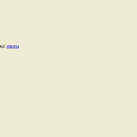
ка:
икона