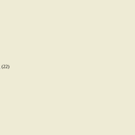
ы
(22)