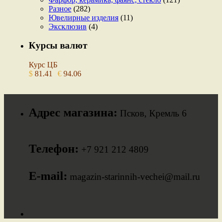
Разное
(282)
Ювелирные изделия
(11)
Эксклюзив
(4)
Курсы валют
Курс ЦБ
$
81.41
€
94.06
Адрес магазина:
Псков, Кремль 6
Телефон:
+7 921 212 4809
E-mail:
magazin-starinnih-vechei@mail.ru