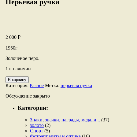
Перьевая ручка
2 000
₽
1950г
Золоченое перо.
1 в наличии
Количество
В корзину
товара
Категория:
Разное
Метка:
перьевая ручка
Перьевая
ручка
Обсуждение закрыто
Категории:
Знаки, значки, награды, медали...
(37)
золото
(2)
Спорт
(5)
Фотоаппараты и оптика
(16)