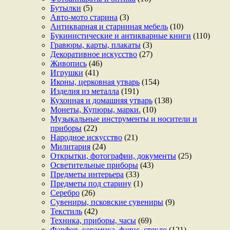
Бутылки
(5)
Авто-мото старина
(3)
Антикварная и старинная мебель
(10)
Букинистические и антикварные книги
(110)
Гравюры, карты, плакаты
(3)
Декоративное искусство
(27)
Живопись
(46)
Игрушки
(41)
Иконы, церковная утварь
(154)
Изделия из металла
(191)
Кухонная и домашняя утварь
(138)
Монеты, Купюры, марки.
(10)
Музыкальные инструменты и носители и
приборы
(22)
Народное искусство
(21)
Милитария
(24)
Открытки, фотографии, документы
(25)
Осветительные приборы
(43)
Предметы интерьера
(33)
Предметы под старину
(1)
Серебро
(26)
Сувениры, псковские сувениры
(9)
Текстиль
(42)
Техника, приборы, часы
(69)
Фарфор, керамика, фаянс, стекло
(121)