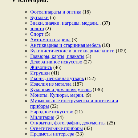
Категории:
Фотоаппараты и оптика
(16)
Бутылки
(5)
Знаки, значки, награды, медали...
(37)
золото
(2)
Спорт
(5)
Авто-мото старина
(3)
Антикварная и старинная мебель
(10)
Букинистические и антикварные книги
(109)
Гравюры, карты, плакаты
(3)
Декоративное искусство
(27)
Живопись
(46)
Игрушки
(41)
Иконы, церковная утварь
(152)
Изделия из металла
(187)
Кухонная и домашняя утварь
(136)
Монеты, Купюры, марки.
(9)
Музыкальные инструменты и носители и
приборы
(22)
Народное искусство
(21)
Милитария
(24)
Открытки, фотографии, документы
(25)
Осветительные приборы
(42)
Предметы интерьера
(33)