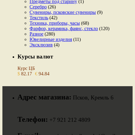
Предметы под старину
(1)
Серебро
(26)
Сувениры, псковские сувениры
(9)
Текстиль
(42)
Техника, приборы, часы
(68)
Фарфор, керамика, фаянс, стекло
(120)
Разное
(280)
Ювелирные изделия
(11)
Эксклюзив
(4)
Курсы валют
Курс ЦБ
$
82.17
€
94.84
Адрес магазина:
Псков, Кремль 6
Телефон:
+7 921 212 4809