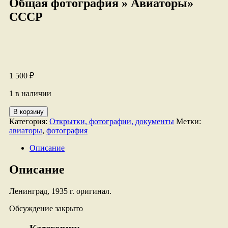
Общая фотография » Авиаторы»
СССР
1 500
₽
1 в наличии
Количество
В корзину
товара
Категория:
Открытки, фотографии, документы
Метки:
Общая
авиаторы
,
фотография
фотография
"
Описание
Авиаторы"
СССР
Описание
Ленинград, 1935 г. оригинал.
Обсуждение закрыто