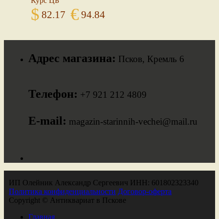
Курс ЦБ
$
€
82.17
94.84
Адрес магазина:
Псков, Кремль 6
Телефон:
+7 921 212 4809
E-mail:
magazin-starinnih-vechei@mail.ru
ИП Олейник Александр Сергеевич ИНН: 601802323340
Политика конфиденциальности
Договор-оферта
Copyright © Антиквариат в Пскове
Главная