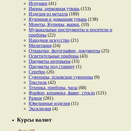
Игрушки
(41)
Иконы, церковная утварь
(153)
Изделия из металла
(189)
Кухонная и домашняя утварь
(138)
Монеты, Купюры, марки.
(10)
Музыкальные инструменты и носители и
приборы
(22)
Народное искусство
(21)
Милитария
(24)
Открытки, фотографии, документы
(25)
Осветительные приборы
(43)
Предметы интерьера
(33)
Предметы под старину
(1)
Серебро
(26)
Сувениры, псковские сувениры
(9)
Текстиль
(42)
Техника, приборы, часы
(68)
Фарфор, керамика, фаянс, стекло
(121)
Разное
(281)
Ювелирные изделия
(11)
Эксклюзив
(4)
Курсы валют