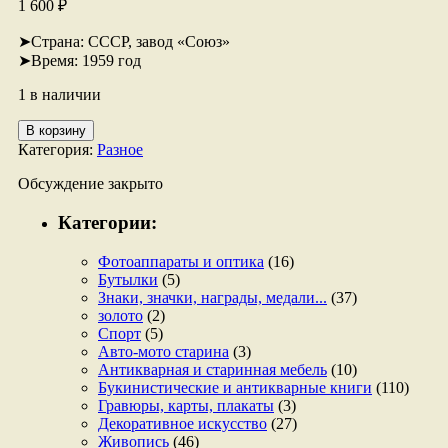
1 600
₽
➤Страна: СССР, завод «Союз»
➤Время: 1959 год
1 в наличии
Количество
В корзину
товара
Категория:
Разное
Настольная
ручка
Обсуждение закрыто
Категории:
Фотоаппараты и оптика
(16)
Бутылки
(5)
Знаки, значки, награды, медали...
(37)
золото
(2)
Спорт
(5)
Авто-мото старина
(3)
Антикварная и старинная мебель
(10)
Букинистические и антикварные книги
(110)
Гравюры, карты, плакаты
(3)
Декоративное искусство
(27)
Живопись
(46)