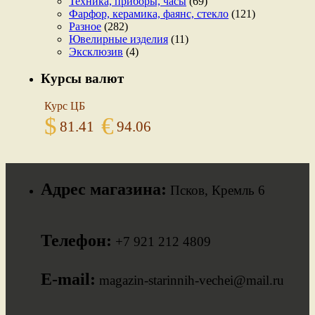
Техника, приборы, часы
(69)
Фарфор, керамика, фаянс, стекло
(121)
Разное
(282)
Ювелирные изделия
(11)
Эксклюзив
(4)
Курсы валют
Курс ЦБ
$
€
81.41
94.06
Адрес магазина:
Псков, Кремль 6
Телефон:
+7 921 212 4809
E-mail:
magazin-starinnih-vechei@mail.ru