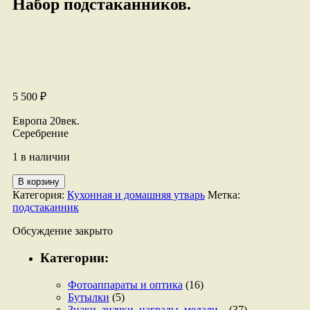
Набор подстаканников.
5 500
₽
Европа 20век.
Серебрение
1 в наличии
Количество
В корзину
товара
Категория:
Кухонная и домашняя утварь
Метка:
Набор
подстаканник
подстаканников.
Обсуждение закрыто
Категории:
Фотоаппараты и оптика
(16)
Бутылки
(5)
Знаки, значки, награды, медали...
(37)