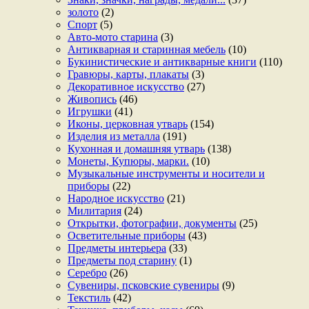
золото
(2)
Спорт
(5)
Авто-мото старина
(3)
Антикварная и старинная мебель
(10)
Букинистические и антикварные книги
(110)
Гравюры, карты, плакаты
(3)
Декоративное искусство
(27)
Живопись
(46)
Игрушки
(41)
Иконы, церковная утварь
(154)
Изделия из металла
(191)
Кухонная и домашняя утварь
(138)
Монеты, Купюры, марки.
(10)
Музыкальные инструменты и носители и
приборы
(22)
Народное искусство
(21)
Милитария
(24)
Открытки, фотографии, документы
(25)
Осветительные приборы
(43)
Предметы интерьера
(33)
Предметы под старину
(1)
Серебро
(26)
Сувениры, псковские сувениры
(9)
Текстиль
(42)