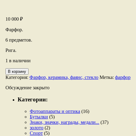
10 000
₽
Фарфор.
6 предметов.
Рига.
1 в наличии
Количество
В корзину
товара
Категория:
Фарфор, керамика, фаянс, стекло
Метка:
фарфор
Набор
кофейный
Обсуждение закрыто
Категории:
Фотоаппараты и оптика
(16)
Бутылки
(5)
Знаки, значки, награды, медали...
(37)
золото
(2)
Спорт
(5)