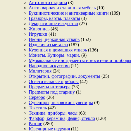
Авто-мото старина
(3)
Антикварная и старинная мебель
(10)
Букинистические и антикварные книги
(109)
Гравюры, карты, плакаты
(3)
Декоративное искусство
(27)
Живопись
(46)
Игрушки
(41)
Иконы, церковная утварь
(152)
Изделия из металла
(187)
Кухонная и домашняя утварь
(136)
Монеты, Купюры, марки.
(9)
Музыкальные инструменты и носители и прибор
Народное искусство
(21)
Милитария
(24)
Открытки, фотографии, документы
(25)
Осветительные приборы
(42)
Предметы интерьера
(33)
Предметы под старину
(1)
Серебро
(26)
Сувениры, псковские сувениры
(9)
Текстиль
(42)
Техника, приборы, часы
(68)
Фарфор, керамика, фаянс, стекло
(120)
Разное
(280)
Ювелирные изделия
(11)