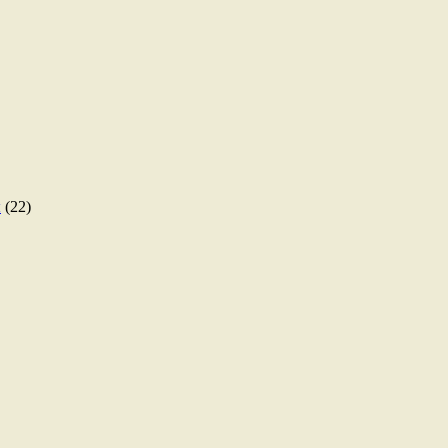
ы
(22)