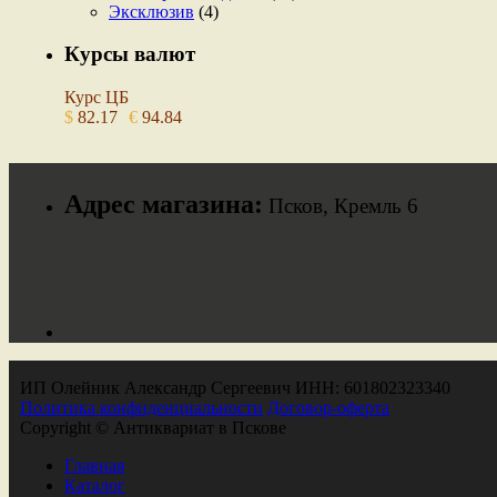
Эксклюзив
(4)
Курсы валют
Курс ЦБ
$
82.17
€
94.84
Адрес магазина:
Псков, Кремль 6
ИП Олейник Александр Сергеевич ИНН: 601802323340
Политика конфиденциальности
Договор-оферта
Copyright © Антиквариат в Пскове
Главная
Каталог