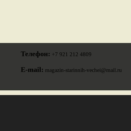
Телефон:
+7 921 212 4809
E-mail:
magazin-starinnih-vechei@mail.ru