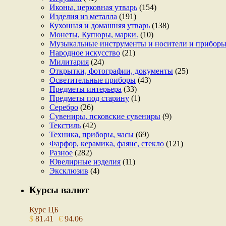
Иконы, церковная утварь
(154)
Изделия из металла
(191)
Кухонная и домашняя утварь
(138)
Монеты, Купюры, марки.
(10)
Музыкальные инструменты и носители и прибор
Народное искусство
(21)
Милитария
(24)
Открытки, фотографии, документы
(25)
Осветительные приборы
(43)
Предметы интерьера
(33)
Предметы под старину
(1)
Серебро
(26)
Сувениры, псковские сувениры
(9)
Текстиль
(42)
Техника, приборы, часы
(69)
Фарфор, керамика, фаянс, стекло
(121)
Разное
(282)
Ювелирные изделия
(11)
Эксклюзив
(4)
Курсы валют
Курс ЦБ
$
81.41
€
94.06