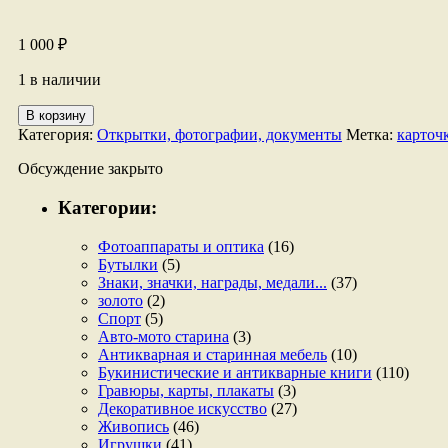
1 000
₽
1 в наличии
Количество
В корзину
товара
Категория:
Открытки, фотографии, документы
Метка:
карточ
Набор
карточек
Обсуждение закрыто
"Один
дома"
Категории:
Фотоаппараты и оптика
(16)
Бутылки
(5)
Знаки, значки, награды, медали...
(37)
золото
(2)
Спорт
(5)
Авто-мото старина
(3)
Антикварная и старинная мебель
(10)
Букинистические и антикварные книги
(110)
Гравюры, карты, плакаты
(3)
Декоративное искусство
(27)
Живопись
(46)
Игрушки
(41)