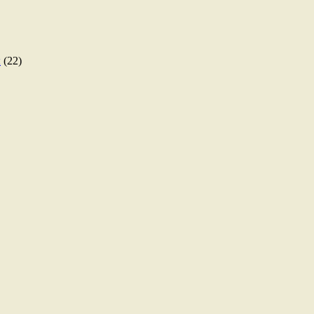
ы
(22)