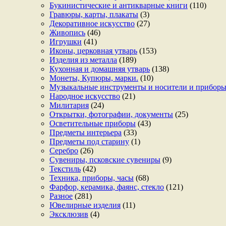
Букинистические и антикварные книги
(110)
Гравюры, карты, плакаты
(3)
Декоративное искусство
(27)
Живопись
(46)
Игрушки
(41)
Иконы, церковная утварь
(153)
Изделия из металла
(189)
Кухонная и домашняя утварь
(138)
Монеты, Купюры, марки.
(10)
Музыкальные инструменты и носители и прибор
Народное искусство
(21)
Милитария
(24)
Открытки, фотографии, документы
(25)
Осветительные приборы
(43)
Предметы интерьера
(33)
Предметы под старину
(1)
Серебро
(26)
Сувениры, псковские сувениры
(9)
Текстиль
(42)
Техника, приборы, часы
(68)
Фарфор, керамика, фаянс, стекло
(121)
Разное
(281)
Ювелирные изделия
(11)
Эксклюзив
(4)