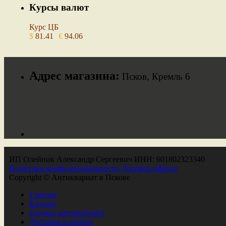
Курсы валют
Курс ЦБ
$
81.41
€
94.06
Адрес магазина:
Псков, Кремль 6
ИП Олейник Александр Сергеевич ИНН: 601802323340
Политика конфиденциальности
Договор-оферта
Copyright © Антиквариат в Пскове
Главная
Каталог
Оценка антиквариата
Доставка и оплата