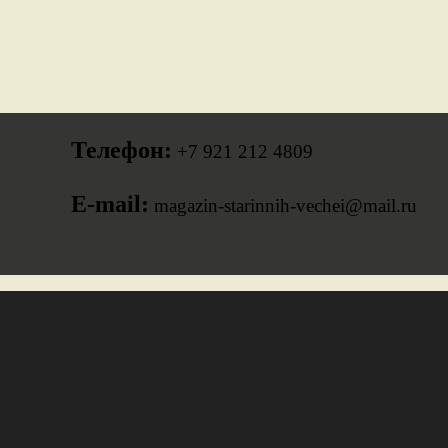
Телефон:
+7 921 212 4809
E-mail:
magazin-starinnih-vechei@mail.ru