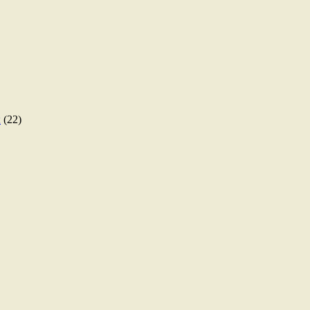
ы
(22)