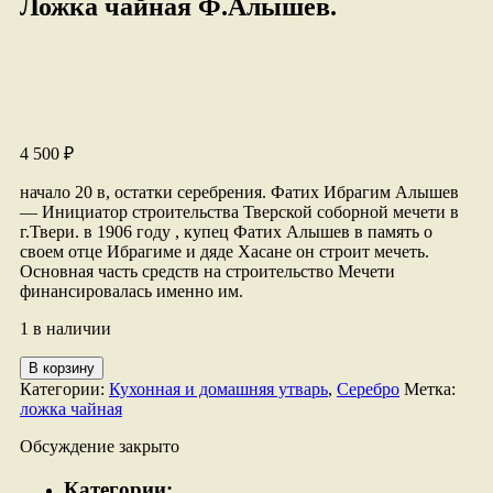
Ложка чайная Ф.Алышев.
4 500
₽
начало 20 в, остатки серебрения. Фатих Ибрагим Алышев
— Инициатор строительства Тверской соборной мечети в
г.Твери. в 1906 году , купец Фатих Алышев в память о
своем отце Ибрагиме и дяде Хасане он строит мечеть.
Основная часть средств на строительство Мечети
финансировалась именно им.
1 в наличии
Количество
В корзину
товара
Категории:
Кухонная и домашняя утварь
,
Серебро
Метка:
Ложка
ложка чайная
чайная
Ф.Алышев.
Обсуждение закрыто
Категории: