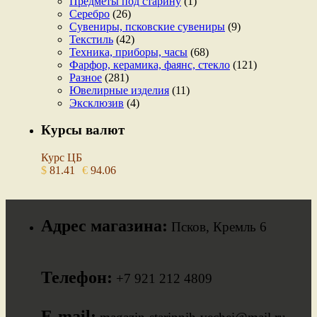
Предметы под старину
(1)
Серебро
(26)
Сувениры, псковские сувениры
(9)
Текстиль
(42)
Техника, приборы, часы
(68)
Фарфор, керамика, фаянс, стекло
(121)
Разное
(281)
Ювелирные изделия
(11)
Эксклюзив
(4)
Курсы валют
Курс ЦБ
$
81.41
€
94.06
Адрес магазина:
Псков, Кремль 6
Телефон:
+7 921 212 4809
E-mail: