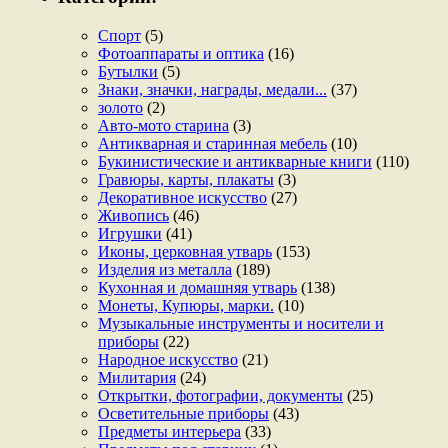
Спорт
(5)
Фотоаппараты и оптика
(16)
Бутылки
(5)
Знаки, значки, награды, медали...
(37)
золото
(2)
Авто-мото старина
(3)
Антикварная и старинная мебель
(10)
Букинистические и антикварные книги
(110)
Гравюры, карты, плакаты
(3)
Декоративное искусство
(27)
Живопись
(46)
Игрушки
(41)
Иконы, церковная утварь
(153)
Изделия из металла
(189)
Кухонная и домашняя утварь
(138)
Монеты, Купюры, марки.
(10)
Музыкальные инструменты и носители и
приборы
(22)
Народное искусство
(21)
Милитария
(24)
Открытки, фотографии, документы
(25)
Осветительные приборы
(43)
Предметы интерьера
(33)