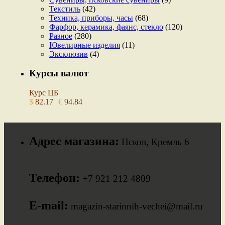
Текстиль
(42)
Техника, приборы, часы
(68)
Фарфор, керамика, фаянс, стекло
(120)
Разное
(280)
Ювелирные изделия
(11)
Эксклюзив
(4)
Курсы валют
Курс ЦБ
$
82.17
€
94.84
Адрес магазина:
Псков, Кремль 6
Телефон:
+7 921 212 4809
E-mail:
magazin-starinnih-vechei@mail.ru