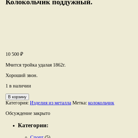
Колокольчик поддужный.
10 500
₽
Мчится тройка удалая 1862г.
Хороший звон.
1 в наличии
Количество
В корзину
товара
Категория:
Изделия из металла
Метка:
колокольчик
Колокольчик
поддужный.
Обсуждение закрыто
Категории:
Спорт
(5)