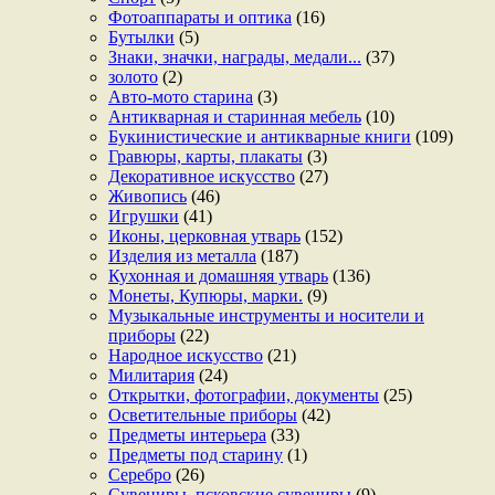
Фотоаппараты и оптика
(16)
Бутылки
(5)
Знаки, значки, награды, медали...
(37)
золото
(2)
Авто-мото старина
(3)
Антикварная и старинная мебель
(10)
Букинистические и антикварные книги
(109)
Гравюры, карты, плакаты
(3)
Декоративное искусство
(27)
Живопись
(46)
Игрушки
(41)
Иконы, церковная утварь
(152)
Изделия из металла
(187)
Кухонная и домашняя утварь
(136)
Монеты, Купюры, марки.
(9)
Музыкальные инструменты и носители и
приборы
(22)
Народное искусство
(21)
Милитария
(24)
Открытки, фотографии, документы
(25)
Осветительные приборы
(42)
Предметы интерьера
(33)
Предметы под старину
(1)
Серебро
(26)
Сувениры, псковские сувениры
(9)