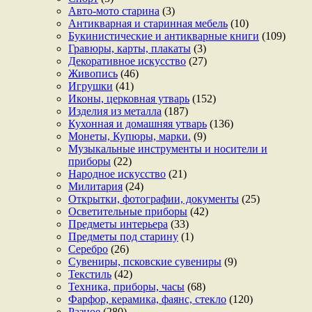
Авто-мото старина
(3)
Антикварная и старинная мебель
(10)
Букинистические и антикварные книги
(109)
Гравюры, карты, плакаты
(3)
Декоративное искусство
(27)
Живопись
(46)
Игрушки
(41)
Иконы, церковная утварь
(152)
Изделия из металла
(187)
Кухонная и домашняя утварь
(136)
Монеты, Купюры, марки.
(9)
Музыкальные инструменты и носители и
приборы
(22)
Народное искусство
(21)
Милитария
(24)
Открытки, фотографии, документы
(25)
Осветительные приборы
(42)
Предметы интерьера
(33)
Предметы под старину
(1)
Серебро
(26)
Сувениры, псковские сувениры
(9)
Текстиль
(42)
Техника, приборы, часы
(68)
Фарфор, керамика, фаянс, стекло
(120)
Разное
(280)