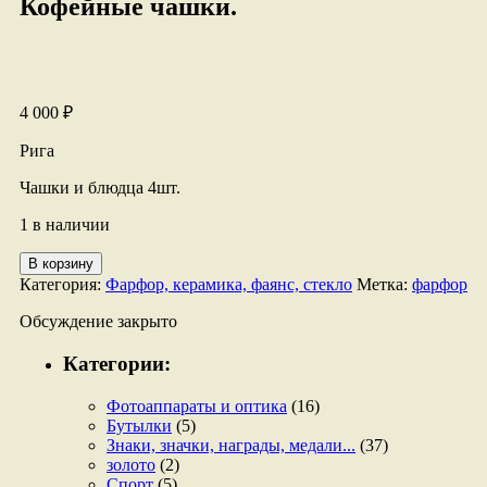
Кофейные чашки.
4 000
₽
Рига
Чашки и блюдца 4шт.
1 в наличии
Количество
В корзину
товара
Категория:
Фарфор, керамика, фаянс, стекло
Метка:
фарфор
Кофейные
чашки.
Обсуждение закрыто
Категории:
Фотоаппараты и оптика
(16)
Бутылки
(5)
Знаки, значки, награды, медали...
(37)
золото
(2)
Спорт
(5)