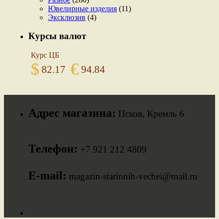
Ювелирные изделия
(11)
Эксклюзив
(4)
Курсы валют
Курс ЦБ
$
€
82.17
94.84
Адрес магазина:
Псков, Кремль 6
Телефон:
+7 921 212 4809
E-mail:
magazin-starinnih-vechei@mail.ru