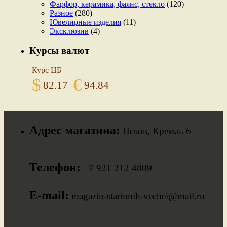
Фарфор, керамика, фаянс, стекло
(120)
Разное
(280)
Ювелирные изделия
(11)
Эксклюзив
(4)
Курсы валют
Курс ЦБ
$
€
82.17
94.84
Адрес магазина:
Псков, Кремль 6
Телефон:
+7 921 212 4809
E-mail:
magazin-starinnih-vechei@mail.ru