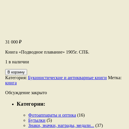
31 000
₽
Книга «Подводное плавание» 1905г. СПБ.
1 в наличии
Количество
В корзину
товара
Категория:
Букинистические и антикварные книги
Метка:
Книга
книга
"Подводное
плавание"
Обсуждение закрыто
1905г.
Категории:
Фотоаппараты и оптика
(16)
Бутылки
(5)
Знаки, значки, награды, медали...
(37)