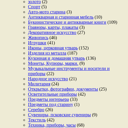
золото
(2)
Спорт
(5)
Авто-мото старина
(3)
Антикварная и старинная мебель
(10)
Букинистические и антикварные книги
(109)
Гравюры, карты, плакаты
(3)
Декоративное искусство
(27)
Живопись
(46)
Игрушки
(41)
Иконы, церковная утварь
(152)
Изделия из металла
(187)
Кухонная и домашняя утварь
(136)
Монеты, Купюры, марки.
(9)
Музыкальные инструменты и носители и
приборы
(22)
Народное искусство
(21)
Милитария
(24)
Открытки, фотографии, документы
(25)
Осветительные приборы
(42)
Предметы интерьера
(33)
Предметы под старину
(1)
Серебро
(26)
Сувениры, псковские сувениры
(9)
Текстиль
(42)
Техника, приборы, часы
(68)