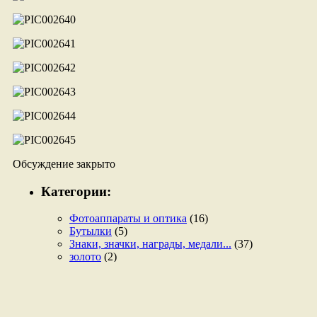
Обсуждение закрыто
Категории:
Фотоаппараты и оптика
(16)
Бутылки
(5)
Знаки, значки, награды, медали...
(37)
золото
(2)
Спорт
(5)
Авто-мото старина
(3)
Антикварная и старинная мебель
(10)
Букинистические и антикварные книги
(110)