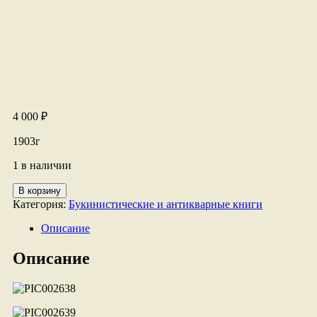
4 000
₽
1903г
1 в наличии
Количество
В корзину
товара
Категория:
Букинистические и антикварные книги
книга
песни
Описание
деревенской
молодежи
Описание