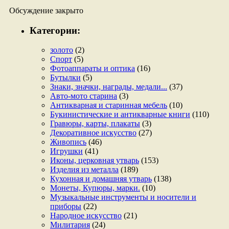
Обсуждение закрыто
Категории:
золото
(2)
Спорт
(5)
Фотоаппараты и оптика
(16)
Бутылки
(5)
Знаки, значки, награды, медали...
(37)
Авто-мото старина
(3)
Антикварная и старинная мебель
(10)
Букинистические и антикварные книги
(110)
Гравюры, карты, плакаты
(3)
Декоративное искусство
(27)
Живопись
(46)
Игрушки
(41)
Иконы, церковная утварь
(153)
Изделия из металла
(189)
Кухонная и домашняя утварь
(138)
Монеты, Купюры, марки.
(10)
Музыкальные инструменты и носители и
приборы
(22)
Народное искусство
(21)
Милитария
(24)