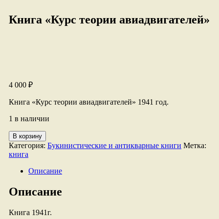
Книга «Курс теории авиадвигателей»
4 000
₽
Книга «Курс теории авиадвигателей» 1941 год.
1 в наличии
Количество
В корзину
товара
Категория:
Букинистические и антикварные книги
Метка:
Книга
книга
"Курс
теории
Описание
авиадвигателей"
Описание
Книга 1941г.