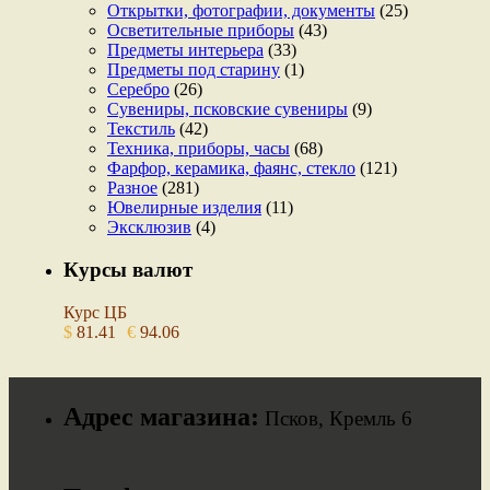
Открытки, фотографии, документы
(25)
Осветительные приборы
(43)
Предметы интерьера
(33)
Предметы под старину
(1)
Серебро
(26)
Сувениры, псковские сувениры
(9)
Текстиль
(42)
Техника, приборы, часы
(68)
Фарфор, керамика, фаянс, стекло
(121)
Разное
(281)
Ювелирные изделия
(11)
Эксклюзив
(4)
Курсы валют
Курс ЦБ
$
81.41
€
94.06
Адрес магазина:
Псков, Кремль 6