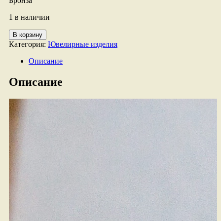
Бронза
1 в наличии
Количество
В корзину
товара
Категория:
Ювелирные изделия
Клипсы
СССР
Описание
Описание