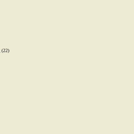
ы
(22)