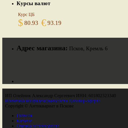
Курсы валют
Курс ЦБ
$
€
80.93
93.19
Адрес магазина:
Псков, Кремль 6
ИП Олейник Александр Сергеевич ИНН: 601802323340
Политика конфиденциальности
Договор-оферта
Copyright © Антиквариат в Пскове
Главная
Каталог
Оценка антиквариата