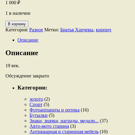
1 000
₽
1 в наличии
Количество
В корзину
товара
Категория:
Разное
Метки:
Братья Харчевы
,
кирпич
Кирпич
"Бр.
Описание
Харчевы"
Описание
19 век.
Обсуждение закрыто
Категории:
золото
(2)
Спорт
(5)
Фотоаппараты и оптика
(16)
Бутылки
(5)
Знаки, значки, награды, медали...
(37)
Авто-мото старина
(3)
Антикварная и старинная мебель
(10)