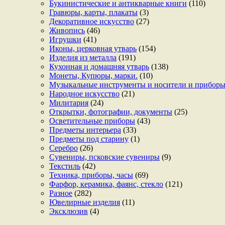
Букинистические и антикварные книги
(110)
Гравюры, карты, плакаты
(3)
Декоративное искусство
(27)
Живопись
(46)
Игрушки
(41)
Иконы, церковная утварь
(154)
Изделия из металла
(191)
Кухонная и домашняя утварь
(138)
Монеты, Купюры, марки.
(10)
Музыкальные инструменты и носители и прибор
Народное искусство
(21)
Милитария
(24)
Открытки, фотографии, документы
(25)
Осветительные приборы
(43)
Предметы интерьера
(33)
Предметы под старину
(1)
Серебро
(26)
Сувениры, псковские сувениры
(9)
Текстиль
(42)
Техника, приборы, часы
(69)
Фарфор, керамика, фаянс, стекло
(121)
Разное
(282)
Ювелирные изделия
(11)
Эксклюзив
(4)