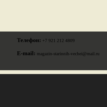
Телефон:
+7 921 212 4809
E-mail:
magazin-starinnih-vechei@mail.ru