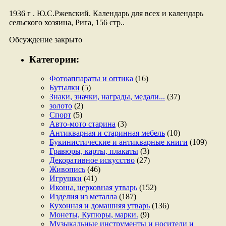
1936 г . Ю.С.Ржевский. Календарь для всех и календарь
сельского хозяина, Рига, 156 стр..
Обсуждение закрыто
Категории:
Фотоаппараты и оптика
(16)
Бутылки
(5)
Знаки, значки, награды, медали...
(37)
золото
(2)
Спорт
(5)
Авто-мото старина
(3)
Антикварная и старинная мебель
(10)
Букинистические и антикварные книги
(109)
Гравюры, карты, плакаты
(3)
Декоративное искусство
(27)
Живопись
(46)
Игрушки
(41)
Иконы, церковная утварь
(152)
Изделия из металла
(187)
Кухонная и домашняя утварь
(136)
Монеты, Купюры, марки.
(9)
Музыкальные инструменты и носители и