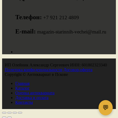
Телефон:
+7 921 212 4809
E-mail:
magazin-starinnih-vechei@mail.ru
ИП Олейник Александр Сергеевич ИНН: 601802323340
Политика конфиденциальности
Договор-оферта
Copyright © Антиквариат в Пскове
Главная
Каталог
Оценка антиквариата
Доставка и оплата
Контакты
💬