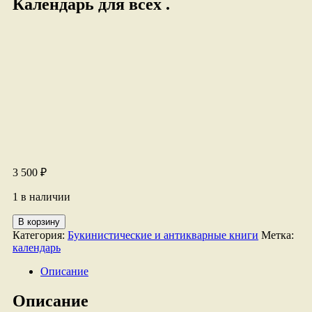
Календарь для всех .
3 500
₽
1 в наличии
Количество
В корзину
товара
Категория:
Букинистические и антикварные книги
Метка:
Календарь
календарь
для
всех
Описание
.
Описание