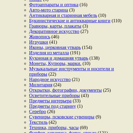
Фотоаппараты и оптика
(16)
Авто-мото старина
(3)
Антикварная и старинная мебель
(10)
Букинистические и антикварные книги
(110)
Гравюры, карты, плакаты
(3)
Декоративное искусство
(27)
Живопись
(46)
Игрушки
(41)
Иконы, церковная утварь
(154)
Изделия из металла
(191)
Кухонная и домашняя утварь
(138)
Монеты, Купюры, марки.
(10)
Музыкальные инструменты и носители и
приборы
(22)
Народное искусство
(21)
Милитария
(24)
Открытки, фотографии, документы
(25)
Осветительные приборы
(43)
Предметы интерьера
(33)
Предметы под старину
(1)
Серебро
(26)
Сувениры, псковские сувениры
(9)
Текстиль
(42)
Техника, приборы, часы
(69)
Фарфор, керамика, фаянс, стекло
(121)