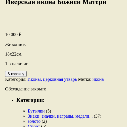
Иверская икона Божией Матери
10 000
₽
Живопись.
18х22см.
1 в наличии
Количество
В корзину
товара
Категория:
Иконы, церковная утварь
Метка:
икона
Иверская
икона
Обсуждение закрыто
Божией
Матери
Категории:
Бутылки
(5)
Знаки, значки, награды, медали...
(37)
золото
(2)
Спорт
(5)