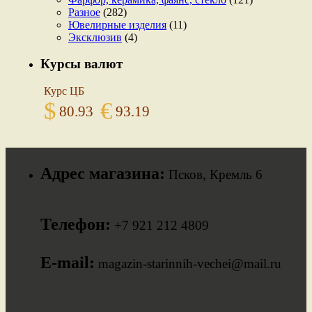
Разное
(282)
Ювелирные изделия
(11)
Эксклюзив
(4)
Курсы валют
Курс ЦБ
$
€
80.93
93.19
Адрес магазина:
Псков, Кремль 6
Телефон:
+7 921 212 4809
E-mail:
magazin-starinnih-vechei@mail.ru