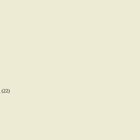
ы
(22)