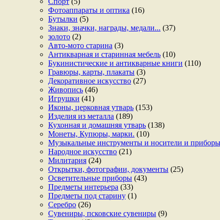
Спорт
(5)
Фотоаппараты и оптика
(16)
Бутылки
(5)
Знаки, значки, награды, медали...
(37)
золото
(2)
Авто-мото старина
(3)
Антикварная и старинная мебель
(10)
Букинистические и антикварные книги
(110)
Гравюры, карты, плакаты
(3)
Декоративное искусство
(27)
Живопись
(46)
Игрушки
(41)
Иконы, церковная утварь
(153)
Изделия из металла
(189)
Кухонная и домашняя утварь
(138)
Монеты, Купюры, марки.
(10)
Музыкальные инструменты и носители и прибор
Народное искусство
(21)
Милитария
(24)
Открытки, фотографии, документы
(25)
Осветительные приборы
(43)
Предметы интерьера
(33)
Предметы под старину
(1)
Серебро
(26)
Сувениры, псковские сувениры
(9)