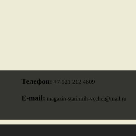
Телефон:
+7 921 212 4809
E-mail:
magazin-starinnih-vechei@mail.ru