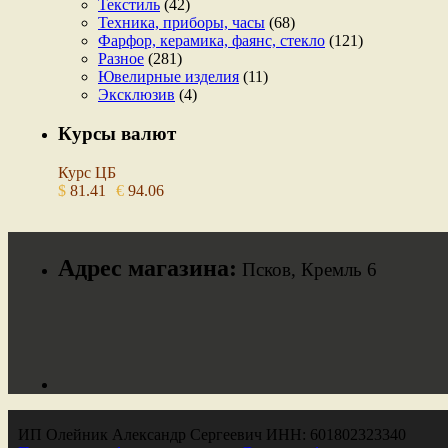
Текстиль
(42)
Техника, приборы, часы
(68)
Фарфор, керамика, фаянс, стекло
(121)
Разное
(281)
Ювелирные изделия
(11)
Эксклюзив
(4)
Курсы валют
Курс ЦБ
$
81.41
€
94.06
Адрес магазина:
Псков, Кремль 6
ИП Олейник Александр Сергеевич ИНН: 601802323340