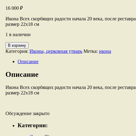
16 000
₽
Икона Всех скорбящих радости начала 20 века, после реставр
размер 22х18 см
1 в наличии
Количество
В корзину
товара
Категория:
Иконы, церковная утварь
Метка:
икона
Икона
Всех
Описание
скорбящих
радости
Описание
Икона Всех скорбящих радости начала 20 века, после реставр
размер 22х18 см
Обсуждение закрыто
Категории: