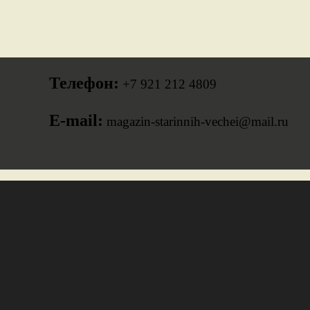
Телефон:
+7 921 212 4809
E-mail:
magazin-starinnih-vechei@mail.ru