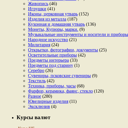
Живопись
(46)
Игрушки
(41)
Иконы, церковная утварь
(152)
Изделия из металла
(187)
Кухонная и домашняя утварь
(136)
Монеты, Купюры, марки.
(9)
Музыкальные инструменты и носители и прибор
Народное искусство
(21)
Милитария
(24)
Открытки, фотографии, документы
(25)
Осветительные приборы
(42)
Предметы интерьера
(33)
Предметы под старину
(1)
Серебро
(26)
Сувениры, псковские сувениры
(9)
Текстиль
(42)
Техника, приборы, часы
(68)
Фарфор, керамика, фаянс, стекло
(120)
Разное
(280)
Ювелирные изделия
(11)
Эксклюзив
(4)
Курсы валют