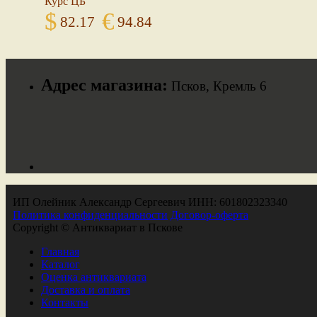
Курс ЦБ
$
€
82.17
94.84
Адрес магазина:
Псков, Кремль 6
ИП Олейник Александр Сергеевич ИНН: 601802323340
Политика конфиденциальности
Договор-оферта
Copyright © Антиквариат в Пскове
Главная
Каталог
Оценка антиквариата
Доставка и оплата
Контакты