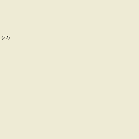
ы
(22)