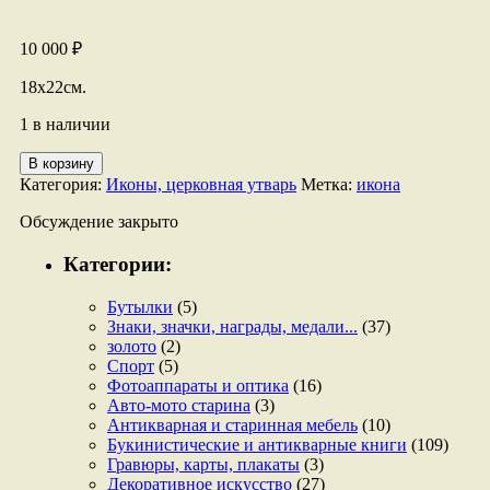
10 000
₽
18х22см.
1 в наличии
Количество
В корзину
товара
Категория:
Иконы, церковная утварь
Метка:
икона
Икона
"Господь
Обсуждение закрыто
Вседержитель"
Категории:
Бутылки
(5)
Знаки, значки, награды, медали...
(37)
золото
(2)
Спорт
(5)
Фотоаппараты и оптика
(16)
Авто-мото старина
(3)
Антикварная и старинная мебель
(10)
Букинистические и антикварные книги
(109)
Гравюры, карты, плакаты
(3)
Декоративное искусство
(27)