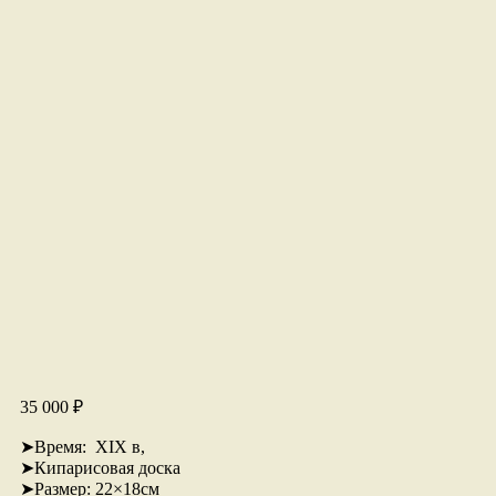
35 000
₽
➤Время: ХIХ в,
➤Кипарисовая доска
➤Размер: 22×18см