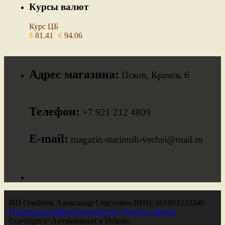
Курсы валют
Курс ЦБ
$
81.41
€
94.06
Адрес магазина:
Псков, Кремль 6
Телефон:
+7 921 212 4809
E-mail:
magazin-starinnih-vechei@mail.ru
ИП Олейник Александр Сергеевич ИНН: 601802323340
Политика конфиденциальности
Договор-оферта
Copyright © Антиквариат в Пскове