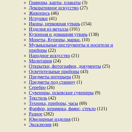
Гравюры, карты, плакаты
(3)
Декоративное искусство
(27)
Живопись
(46)
Игрушки
(41)
Иконы, церковная утварь
(154)
Изделия из металла
(191)
Кухонная и домашняя утварь
(138)
Монеты, Купюры, марки.
(10)
Музыкальные инструменты и носители и
приборы
(22)
Народное искусство
(21)
Милитария
(24)
Открытки, фотографии, документы
(25)
Осветительные приборы
(43)
Предметы интерьера
(33)
Предметы под старину
(1)
Серебро
(26)
Сувениры, псковские сувениры
(9)
Текстиль
(42)
Техника, приборы, часы
(69)
Фарфор, керамика, фаянс, стекло
(121)
Разное
(282)
Ювелирные изделия
(11)
Эксклюзив
(4)