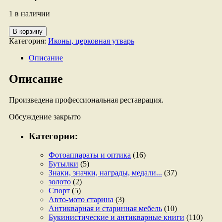
1 в наличии
Количество
В корзину
товара
Категория:
Иконы, церковная утварь
Икона
Черниговская
Описание
Божья
Матерь.
Описание
Произведена профессиональная реставрация.
Обсуждение закрыто
Категории:
Фотоаппараты и оптика
(16)
Бутылки
(5)
Знаки, значки, награды, медали...
(37)
золото
(2)
Спорт
(5)
Авто-мото старина
(3)
Антикварная и старинная мебель
(10)
Букинистические и антикварные книги
(110)