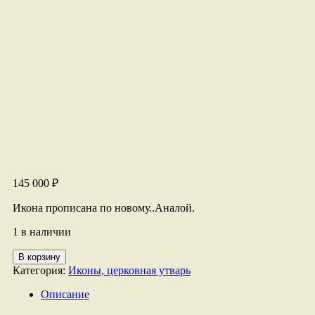
145 000
₽
Икона прописана по новому..Аналой.
1 в наличии
Количество
В корзину
товара
Категория:
Иконы, церковная утварь
икона
Божьей
Описание
Матери