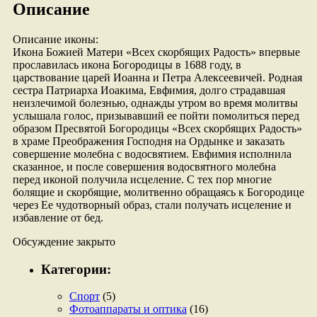
«ВСЕХ
Описание
СКОРБЯЩИХ
РАДОСТЬ»
Описание иконы:
Икона Божией Матери «Всех скорбящих Радость» впервые
прославилась икона Богородицы в 1688 году, в
царствование царей Иоанна и Петра Алексеевичей. Родная
сестра Патриарха Иоакима, Евфимия, долго страдавшая
неизлечимой болезнью, однажды утром во время молитвы
услышала голос, призывавший ее пойти помолиться перед
образом Пресвятой Богородицы «Всех скорбящих Радость»
в храме Преображения Господня на Ордынке и заказать
совершение молебна с водосвятием. Евфимия исполнила
сказанное, и после совершения водосвятного молебна
перед иконой получила исцеление. С тех пор многие
болящие и скорбящие, молитвенно обращаясь к Богородице
через Ее чудотворный образ, стали получать исцеление и
избавление от бед.
Обсуждение закрыто
Категории:
Спорт
(5)
Фотоаппараты и оптика
(16)