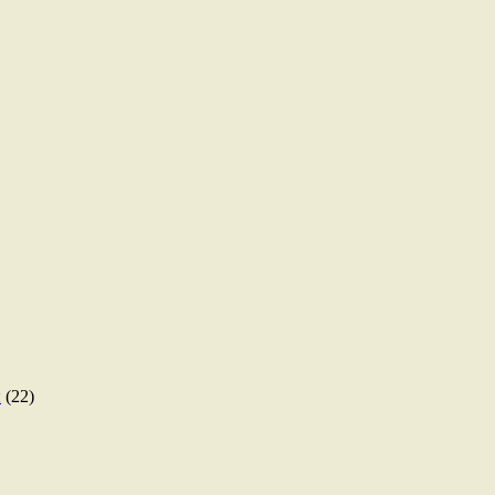
ы
(22)