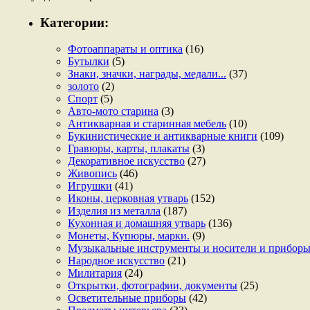
Категории:
Фотоаппараты и оптика
(16)
Бутылки
(5)
Знаки, значки, награды, медали...
(37)
золото
(2)
Спорт
(5)
Авто-мото старина
(3)
Антикварная и старинная мебель
(10)
Букинистические и антикварные книги
(109)
Гравюры, карты, плакаты
(3)
Декоративное искусство
(27)
Живопись
(46)
Игрушки
(41)
Иконы, церковная утварь
(152)
Изделия из металла
(187)
Кухонная и домашняя утварь
(136)
Монеты, Купюры, марки.
(9)
Музыкальные инструменты и носители и прибор
Народное искусство
(21)
Милитария
(24)
Открытки, фотографии, документы
(25)
Осветительные приборы
(42)