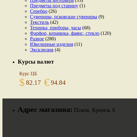
Предметы интерьера
(33)
Предметы под старину
(1)
Серебро
(26)
Сувениры, псковские сувениры
(9)
Текстиль
(42)
Техника, приборы, часы
(68)
Фарфор, керамика, фаянс, стекло
(120)
Разное
(280)
Ювелирные изделия
(11)
Эксклюзив
(4)
Курсы валют
Курс ЦБ
$
€
82.17
94.84
Адрес магазина:
Псков, Кремль 6