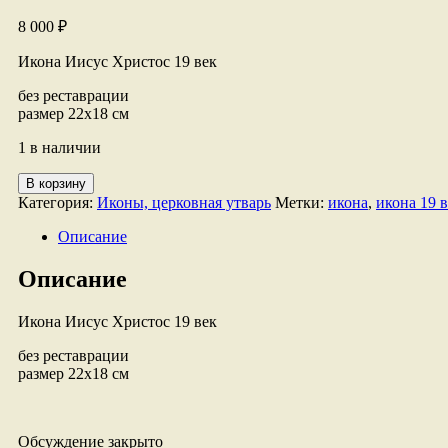
8 000
₽
Икона Иисус Христос 19 век
без реставрации
размер 22х18 см
1 в наличии
Количество
В корзину
товара
Категория:
Иконы, церковная утварь
Метки:
икона
,
икона 19 в
Иисус
Христос
Описание
Описание
Икона Иисус Христос 19 век
без реставрации
размер 22х18 см
Обсуждение закрыто