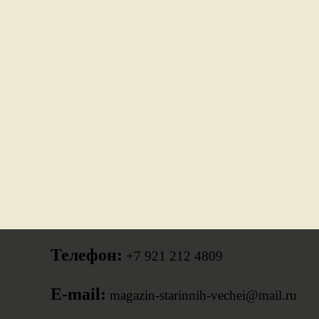
Телефон:
+7 921 212 4809
E-mail:
magazin-starinnih-vechei@mail.ru