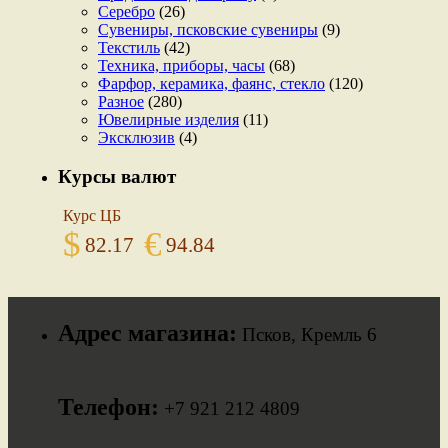
Серебро
(26)
Сувениры, псковские сувениры
(9)
Текстиль
(42)
Техника, приборы, часы
(68)
Фарфор, керамика, фаянс, стекло
(120)
Разное
(280)
Ювелирные изделия
(11)
Эксклюзив
(4)
Курсы валют
Курс ЦБ
$
€
82.17
94.84
Адрес магазина:
Псков, Кремль 6
Телефон:
+7 921 212 4809