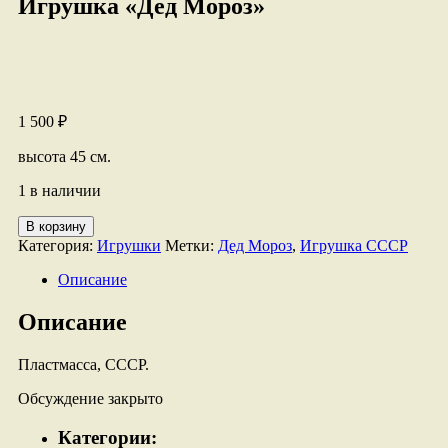
Игрушка «Дед Мороз»
1 500
₽
высота 45 см.
1 в наличии
Количество
В корзину
товара
Категория:
Игрушки
Метки:
Дед Мороз
,
Игрушка СССР
Игрушка
"Дед
Описание
Мороз"
Описание
Пластмасса, СССР.
Обсуждение закрыто
Категории: