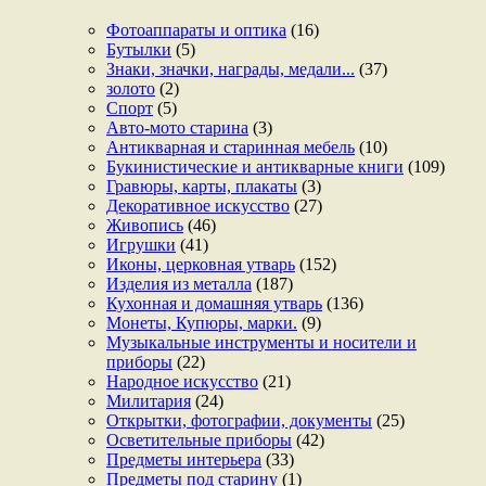
Фотоаппараты и оптика
(16)
Бутылки
(5)
Знаки, значки, награды, медали...
(37)
золото
(2)
Спорт
(5)
Авто-мото старина
(3)
Антикварная и старинная мебель
(10)
Букинистические и антикварные книги
(109)
Гравюры, карты, плакаты
(3)
Декоративное искусство
(27)
Живопись
(46)
Игрушки
(41)
Иконы, церковная утварь
(152)
Изделия из металла
(187)
Кухонная и домашняя утварь
(136)
Монеты, Купюры, марки.
(9)
Музыкальные инструменты и носители и
приборы
(22)
Народное искусство
(21)
Милитария
(24)
Открытки, фотографии, документы
(25)
Осветительные приборы
(42)
Предметы интерьера
(33)
Предметы под старину
(1)