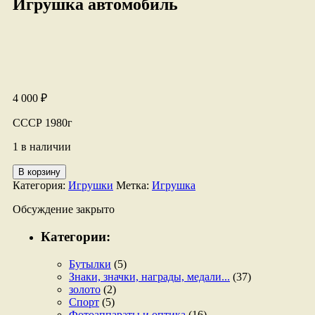
Игрушка автомобиль
4 000
₽
СССР 1980г
1 в наличии
Количество
В корзину
товара
Категория:
Игрушки
Метка:
Игрушка
Игрушка
автомобиль
Обсуждение закрыто
Категории:
Бутылки
(5)
Знаки, значки, награды, медали...
(37)
золото
(2)
Спорт
(5)
Фотоаппараты и оптика
(16)