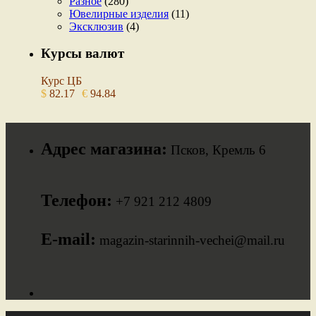
Разное
(280)
Ювелирные изделия
(11)
Эксклюзив
(4)
Курсы валют
Курс ЦБ
$
82.17
€
94.84
Адрес магазина:
Псков, Кремль 6
Телефон:
+7 921 212 4809
E-mail:
magazin-starinnih-vechei@mail.ru