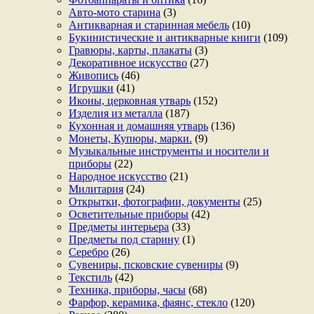
Авто-мото старина
(3)
Антикварная и старинная мебель
(10)
Букинистические и антикварные книги
(109)
Гравюры, карты, плакаты
(3)
Декоративное искусство
(27)
Живопись
(46)
Игрушки
(41)
Иконы, церковная утварь
(152)
Изделия из металла
(187)
Кухонная и домашняя утварь
(136)
Монеты, Купюры, марки.
(9)
Музыкальные инструменты и носители и
приборы
(22)
Народное искусство
(21)
Милитария
(24)
Открытки, фотографии, документы
(25)
Осветительные приборы
(42)
Предметы интерьера
(33)
Предметы под старину
(1)
Серебро
(26)
Сувениры, псковские сувениры
(9)
Текстиль
(42)
Техника, приборы, часы
(68)
Фарфор, керамика, фаянс, стекло
(120)