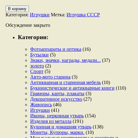
Количество
В корзину
товара
Категория:
Игрушки
Метка:
Игрушка СССР
Игрушка
автомобиль.
Обсуждение закрыто
Категории:
Фотоаппараты и оптика
(16)
Бутылки
(5)
Знаки, значки, награды, медали...
(37)
золото
(2)
Спорт
(5)
Авто-мото старина
(3)
Антикварная и старинная мебель
(10)
Букинистические и антикварные книги
(110)
Гравюры, карты, плакаты
(3)
Декоративное искусство
(27)
Живопись
(46)
Игрушки
(41)
Иконы, церковная утварь
(154)
Изделия из металла
(191)
Кухонная и домашняя утварь
(138)
Монеты, Купюры, марки.
(10)
Музыкальные инструменты и носители и