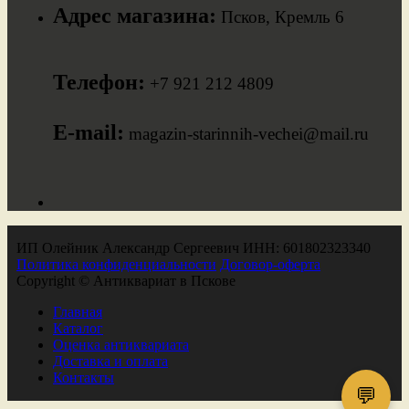
Адрес магазина:
Псков, Кремль 6
Телефон:
+7 921 212 4809
E-mail:
magazin-starinnih-vechei@mail.ru
ИП Олейник Александр Сергеевич ИНН: 601802323340
Политика конфиденциальности
Договор-оферта
Copyright © Антиквариат в Пскове
Главная
Каталог
Оценка антиквариата
Доставка и оплата
Контакты
💬