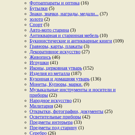
Фотоаппараты и оптика
(16)
Бутылки
(5)
Знаки, значки, награды, медали...
(37)
золото
(2)
Спорт
(5)
Авто-мото старина
(3)
Антикварная и старинная мебель
(10)
Букинистические и антикварные книги
(109)
Гравюры, карты, плакаты
(3)
Декоративное искусство
(27)
Живопись
(46)
Игрушки
(41)
Иконы, церковная утварь
(152)
Изделия из металла
(187)
Кухонная и домашняя утварь
(136)
Монеты, Купюры, марки.
(9)
Музыкальные инструменты и носители и
приборы
(22)
Народное искусство
(21)
Милитария
(24)
Открытки, фотографии, документы
(25)
Осветительные приборы
(42)
Предметы интерьера
(33)
Предметы под старину
(1)
Серебро
(26)