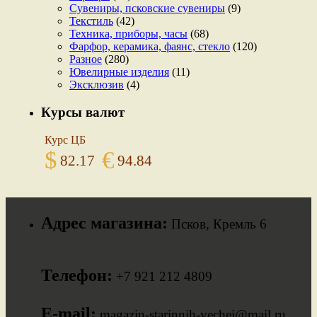
Сувениры, псковские сувениры
(9)
Текстиль
(42)
Техника, приборы, часы
(68)
Фарфор, керамика, фаянс, стекло
(120)
Разное
(280)
Ювелирные изделия
(11)
Эксклюзив
(4)
Курсы валют
Курс ЦБ
$
€
82.17
94.84
Адрес магазина:
Псков, Кремль 6
Телефон:
+7 921 212 4809
E-mail:
magazin-starinnih-vechei@mail.ru