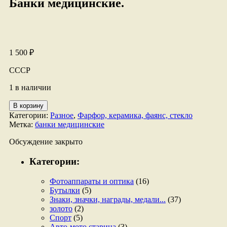
Банки медицинские.
1 500
₽
СССР
1 в наличии
Количество
В корзину
товара
Категории:
Разное
,
Фарфор, керамика, фаянс, стекло
Банки
Метка:
банки медицинские
медицинские.
Обсуждение закрыто
Категории:
Фотоаппараты и оптика
(16)
Бутылки
(5)
Знаки, значки, награды, медали...
(37)
золото
(2)
Спорт
(5)
Авто-мото старина
(3)