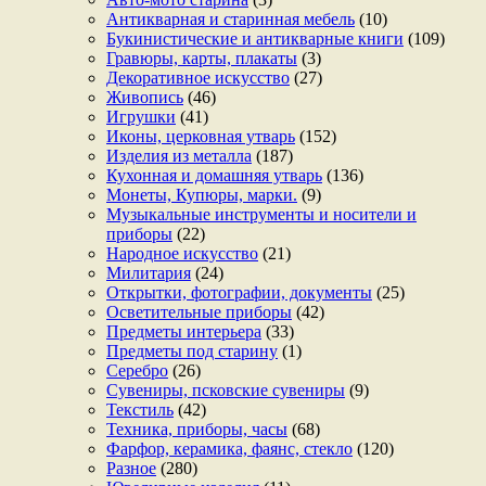
Антикварная и старинная мебель
(10)
Букинистические и антикварные книги
(109)
Гравюры, карты, плакаты
(3)
Декоративное искусство
(27)
Живопись
(46)
Игрушки
(41)
Иконы, церковная утварь
(152)
Изделия из металла
(187)
Кухонная и домашняя утварь
(136)
Монеты, Купюры, марки.
(9)
Музыкальные инструменты и носители и
приборы
(22)
Народное искусство
(21)
Милитария
(24)
Открытки, фотографии, документы
(25)
Осветительные приборы
(42)
Предметы интерьера
(33)
Предметы под старину
(1)
Серебро
(26)
Сувениры, псковские сувениры
(9)
Текстиль
(42)
Техника, приборы, часы
(68)
Фарфор, керамика, фаянс, стекло
(120)
Разное
(280)