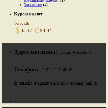
Ювелирные изделия
(11)
Эксклюзив
(4)
Курсы валют
Курс ЦБ
$
€
82.17
94.84
Адрес магазина:
Псков, Кремль 6
Телефон:
+7 921 212 4809
E-mail:
magazin-starinnih-vechei@mail.ru