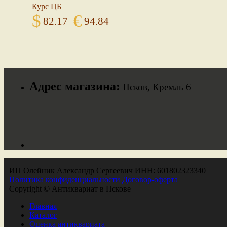
Курс ЦБ
$
€
82.17
94.84
Адрес магазина:
Псков, Кремль 6
ИП Олейник Александр Сергеевич ИНН: 601802323340
Политика конфиденциальности
Договор-оферта
Copyright © Антиквариат в Пскове
Главная
Каталог
Оценка антиквариата