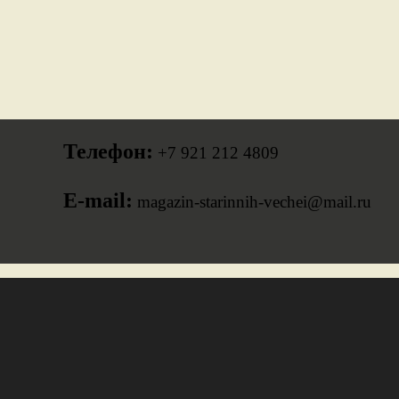
Телефон:
+7 921 212 4809
E-mail:
magazin-starinnih-vechei@mail.ru