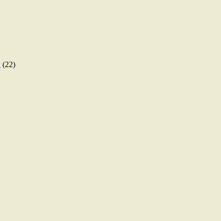
ы
(22)