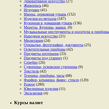
Декоративное искусство
(27)
Живопись
(46)
Игрушки
(41)
Иконы, церковная утварь
(152)
Изделия из металла
(187)
Кухонная и домашняя утварь
(136)
Монеты, Купюры, марки.
(9)
Музыкальные инструменты и носители и прибор
Народное искусство
(21)
Милитария
(24)
Открытки, фотографии, документы
(25)
Осветительные приборы
(42)
Предметы интерьера
(33)
Предметы под старину
(1)
Серебро
(26)
Сувениры, псковские сувениры
(9)
Текстиль
(42)
Техника, приборы, часы
(68)
Фарфор, керамика, фаянс, стекло
(120)
Разное
(280)
Ювелирные изделия
(11)
Эксклюзив
(4)
Курсы валют