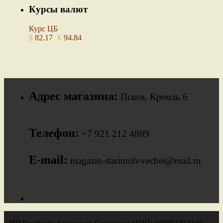
Курсы валют
Курс ЦБ
$
82.17
€
94.84
Адрес магазина:
Псков, Кремль 6
Телефон:
+7 921 212 4809
E-mail:
magazin-starinnih-vechei@mail.ru