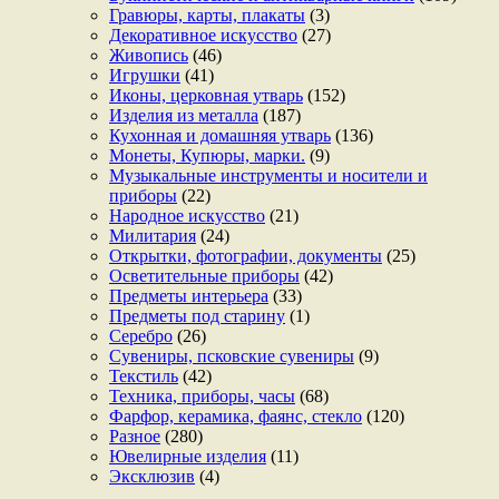
Гравюры, карты, плакаты
(3)
Декоративное искусство
(27)
Живопись
(46)
Игрушки
(41)
Иконы, церковная утварь
(152)
Изделия из металла
(187)
Кухонная и домашняя утварь
(136)
Монеты, Купюры, марки.
(9)
Музыкальные инструменты и носители и
приборы
(22)
Народное искусство
(21)
Милитария
(24)
Открытки, фотографии, документы
(25)
Осветительные приборы
(42)
Предметы интерьера
(33)
Предметы под старину
(1)
Серебро
(26)
Сувениры, псковские сувениры
(9)
Текстиль
(42)
Техника, приборы, часы
(68)
Фарфор, керамика, фаянс, стекло
(120)
Разное
(280)
Ювелирные изделия
(11)
Эксклюзив
(4)