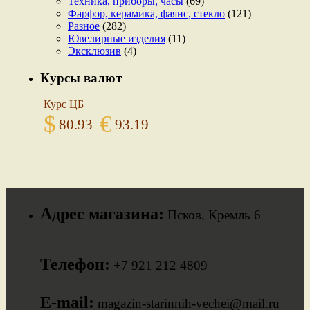
Техника, приборы, часы
(69)
Фарфор, керамика, фаянс, стекло
(121)
Разное
(282)
Ювелирные изделия
(11)
Эксклюзив
(4)
Курсы валют
Курс ЦБ
$
€
80.93
93.19
Адрес магазина:
Псков, Кремль 6
Телефон:
+7 921 212 4809
E-mail:
magazin-starinnih-vechei@mail.ru