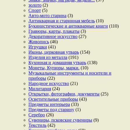
золото
(2)
Спорт
(5)
Авто-мото старина
(3)
Антикварная и старинная мебель
(10)
Букинистические и антикварные книги
(110)
Гравюры, карты, плакаты
(3)
Декоративное искусство
(27)
Живопись
(46)
Игрушки
(41)
Иконы, церковная утварь
(154)
Изделия из металла
(191)
Кухонная и домашняя утварь
(138)
Монеты, Купюры, марки.
(10)
Музыкальные инструменты и носители и
приборы
(22)
Народное искусство
(21)
Милитария
(24)
Открытки, фотографии, документы
(25)
Осветительные приборы
(43)
Предметы интерьера
(33)
Предметы под старину
(1)
Серебро
(26)
Сувениры, псковские сувениры
(9)
Текстиль
(42)