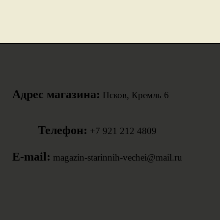
Адрес магазина:
Псков, Кремль 6
Телефон:
+7 921 212 4809
E-mail:
magazin-starinnih-vechei@mail.ru