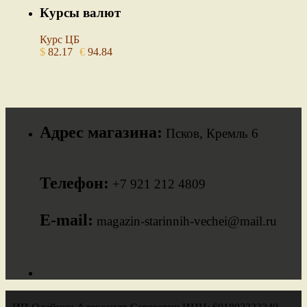
Курсы валют
Курс ЦБ
$
82.17
€
94.84
Адрес магазина:
Псков, Кремль 6
Телефон:
+7 921 212 4809
E-mail:
magazin-starinnih-vechei@mail.ru