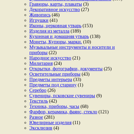
Гравюры, карты, плакаты
(3)
Декоративное искусство
(27)
Живопись
(46)
Игрушки
(41)
Иконы, церковная утварь
(153)
Изделия из металла
(189)
Кухонная и домашняя утварь
(138)
Монеты, Купюры, марки.
(10)
Музыкальные инструменты и носители и
приборы
(22)
Народное искусство
(21)
Милитария
(24)
Открытки, фотографии, документы
(25)
Осветительные приборы
(43)
Предметы интерьера
(33)
Предметы под старину
(1)
Серебро
(26)
Сувениры, псковские сувениры
(9)
Текстиль
(42)
Техника, приборы, часы
(68)
Фарфор, керамика, фаянс, стекло
(121)
Разное
(281)
Ювелирные изделия
(11)
Эксклюзив
(4)