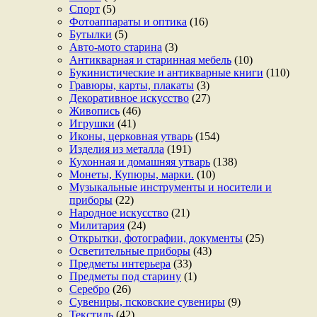
Спорт
(5)
Фотоаппараты и оптика
(16)
Бутылки
(5)
Авто-мото старина
(3)
Антикварная и старинная мебель
(10)
Букинистические и антикварные книги
(110)
Гравюры, карты, плакаты
(3)
Декоративное искусство
(27)
Живопись
(46)
Игрушки
(41)
Иконы, церковная утварь
(154)
Изделия из металла
(191)
Кухонная и домашняя утварь
(138)
Монеты, Купюры, марки.
(10)
Музыкальные инструменты и носители и
приборы
(22)
Народное искусство
(21)
Милитария
(24)
Открытки, фотографии, документы
(25)
Осветительные приборы
(43)
Предметы интерьера
(33)
Предметы под старину
(1)
Серебро
(26)
Сувениры, псковские сувениры
(9)
Текстиль
(42)