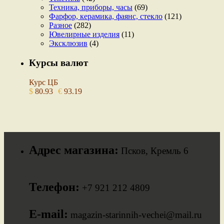
Техника, приборы, часы
(69)
Фарфор, керамика, фаянс, стекло
(121)
Разное
(282)
Ювелирные изделия
(11)
Эксклюзив
(4)
Курсы валют
Курс ЦБ
$
80.93
€
93.19
Адрес магазина:
Псков, Кремль 6
Телефон:
+7 921 212 4809
E-mail:
magazin-starinnih-vechei@mail.ru