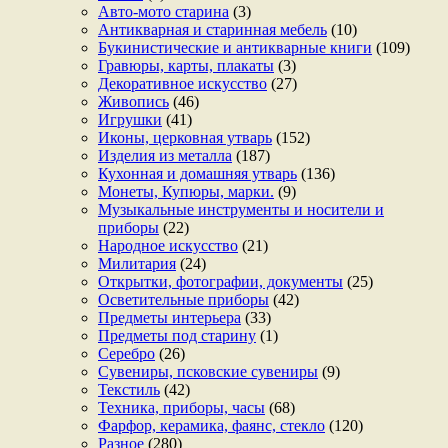
Авто-мото старина
(3)
Антикварная и старинная мебель
(10)
Букинистические и антикварные книги
(109)
Гравюры, карты, плакаты
(3)
Декоративное искусство
(27)
Живопись
(46)
Игрушки
(41)
Иконы, церковная утварь
(152)
Изделия из металла
(187)
Кухонная и домашняя утварь
(136)
Монеты, Купюры, марки.
(9)
Музыкальные инструменты и носители и
приборы
(22)
Народное искусство
(21)
Милитария
(24)
Открытки, фотографии, документы
(25)
Осветительные приборы
(42)
Предметы интерьера
(33)
Предметы под старину
(1)
Серебро
(26)
Сувениры, псковские сувениры
(9)
Текстиль
(42)
Техника, приборы, часы
(68)
Фарфор, керамика, фаянс, стекло
(120)
Разное
(280)