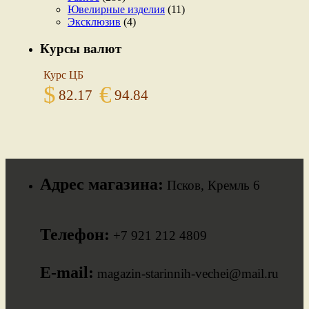
Ювелирные изделия
(11)
Эксклюзив
(4)
Курсы валют
Курс ЦБ
$
€
82.17
94.84
Адрес магазина:
Псков, Кремль 6
Телефон:
+7 921 212 4809
E-mail:
magazin-starinnih-vechei@mail.ru