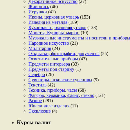
Декоративное искусство
(27)
Живопись
(46)
Игрушки
(41)
Иконы, церковная утварь
(153)
Изделия из металла
(189)
Кухонная и домашняя утварь
(138)
Монеты, Купюры, марки.
(10)
Музыкальные инструменты и носители и прибор
Народное искусство
(21)
Милитария
(24)
Открытки, фотографии, документы
(25)
Осветительные приборы
(43)
Предметы интерьера
(33)
Предметы под старину
(1)
Серебро
(26)
Сувениры, псковские сувениры
(9)
Текстиль
(42)
Техника, приборы, часы
(68)
Фарфор, керамика, фаянс, стекло
(121)
Разное
(281)
Ювелирные изделия
(11)
Эксклюзив
(4)
Курсы валют