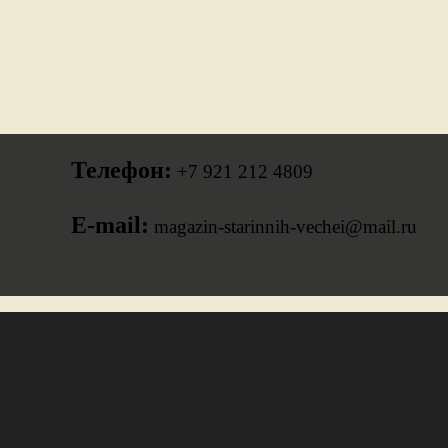
Телефон:
+7 921 212 4809
E-mail:
magazin-starinnih-vechei@mail.ru