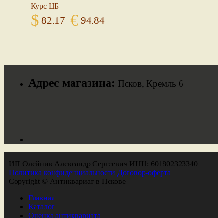
Курс ЦБ
$
€
82.17
94.84
Адрес магазина:
Псков, Кремль 6
ИП Олейник Александр Сергеевич ИНН: 601802323340
Политика конфиденциальности
Договор-оферта
Copyright © Антиквариат в Пскове
Главная
Каталог
Оценка антиквариата