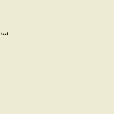
ы
(22)