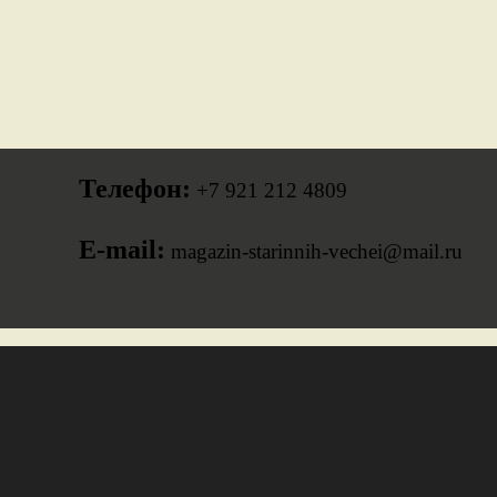
Телефон:
+7 921 212 4809
E-mail:
magazin-starinnih-vechei@mail.ru