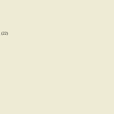
ы
(22)