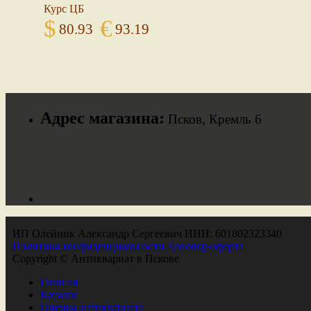
Курс ЦБ
$
€
80.93
93.19
Адрес магазина:
Псков, Кремль 6
ИП Олейник Александр Сергеевич ИНН: 601802323340
Политика конфиденциальности
Договор-оферта
Copyright © Антиквариат в Пскове
Главная
Каталог
Оценка антиквариата