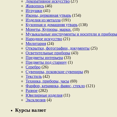
Декоративное искусство
(27)
Живопись
(46)
Игрушки
(41)
Иконы, церковная утварь
(154)
Изделия из металла
(191)
Кухонная и домашняя утварь
(138)
Монеты, Купюры, марки.
(10)
Музыкальные инструменты и носители и прибор
Народное искусство
(21)
Милитария
(24)
Открытки, фотографии, документы
(25)
Осветительные приборы
(43)
Предметы интерьера
(33)
Предметы под старину
(1)
Серебро
(26)
Сувениры, псковские сувениры
(9)
Текстиль
(42)
Техника, приборы, часы
(69)
Фарфор, керамика, фаянс, стекло
(121)
Разное
(282)
Ювелирные изделия
(11)
Эксклюзив
(4)
Курсы валют