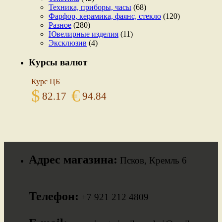
Техника, приборы, часы
(68)
Фарфор, керамика, фаянс, стекло
(120)
Разное
(280)
Ювелирные изделия
(11)
Эксклюзив
(4)
Курсы валют
Курс ЦБ
$
€
82.17
94.84
Адрес магазина:
Псков, Кремль 6
Телефон:
+7 921 212 4809