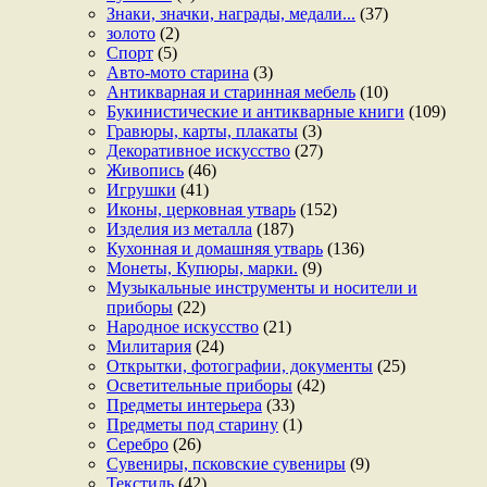
Знаки, значки, награды, медали...
(37)
золото
(2)
Спорт
(5)
Авто-мото старина
(3)
Антикварная и старинная мебель
(10)
Букинистические и антикварные книги
(109)
Гравюры, карты, плакаты
(3)
Декоративное искусство
(27)
Живопись
(46)
Игрушки
(41)
Иконы, церковная утварь
(152)
Изделия из металла
(187)
Кухонная и домашняя утварь
(136)
Монеты, Купюры, марки.
(9)
Музыкальные инструменты и носители и
приборы
(22)
Народное искусство
(21)
Милитария
(24)
Открытки, фотографии, документы
(25)
Осветительные приборы
(42)
Предметы интерьера
(33)
Предметы под старину
(1)
Серебро
(26)
Сувениры, псковские сувениры
(9)
Текстиль
(42)