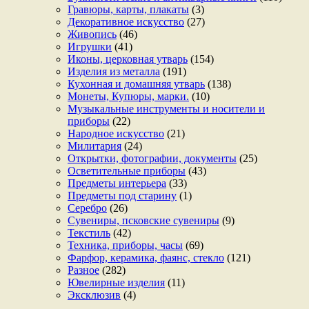
Гравюры, карты, плакаты
(3)
Декоративное искусство
(27)
Живопись
(46)
Игрушки
(41)
Иконы, церковная утварь
(154)
Изделия из металла
(191)
Кухонная и домашняя утварь
(138)
Монеты, Купюры, марки.
(10)
Музыкальные инструменты и носители и
приборы
(22)
Народное искусство
(21)
Милитария
(24)
Открытки, фотографии, документы
(25)
Осветительные приборы
(43)
Предметы интерьера
(33)
Предметы под старину
(1)
Серебро
(26)
Сувениры, псковские сувениры
(9)
Текстиль
(42)
Техника, приборы, часы
(69)
Фарфор, керамика, фаянс, стекло
(121)
Разное
(282)
Ювелирные изделия
(11)
Эксклюзив
(4)