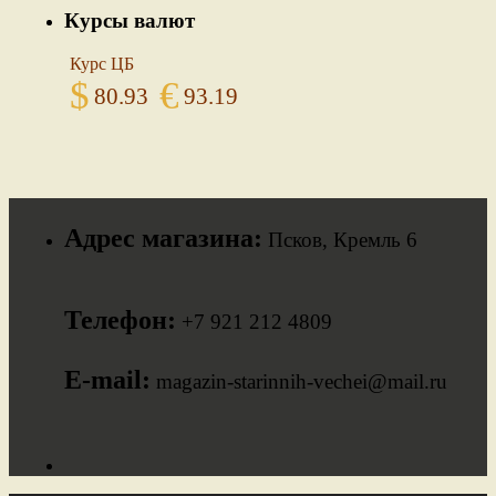
Курсы валют
Курс ЦБ
$
€
80.93
93.19
Адрес магазина:
Псков, Кремль 6
Телефон:
+7 921 212 4809
E-mail:
magazin-starinnih-vechei@mail.ru