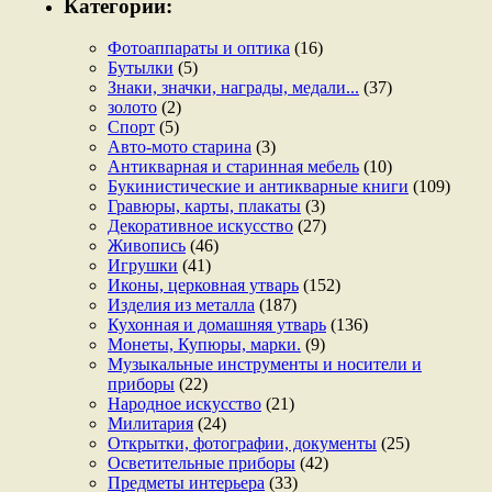
Категории:
Фотоаппараты и оптика
(16)
Бутылки
(5)
Знаки, значки, награды, медали...
(37)
золото
(2)
Спорт
(5)
Авто-мото старина
(3)
Антикварная и старинная мебель
(10)
Букинистические и антикварные книги
(109)
Гравюры, карты, плакаты
(3)
Декоративное искусство
(27)
Живопись
(46)
Игрушки
(41)
Иконы, церковная утварь
(152)
Изделия из металла
(187)
Кухонная и домашняя утварь
(136)
Монеты, Купюры, марки.
(9)
Музыкальные инструменты и носители и
приборы
(22)
Народное искусство
(21)
Милитария
(24)
Открытки, фотографии, документы
(25)
Осветительные приборы
(42)
Предметы интерьера
(33)