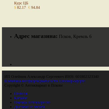
Курс ЦБ
$
82.17
€
94.84
Адрес магазина:
Псков, Кремль 6
ИП Олейник Александр Сергеевич ИНН: 601802323340
Политика конфиденциальности
Договор-оферта
Copyright © Антиквариат в Пскове
Главная
Каталог
Оценка антиквариата
Доставка и оплата