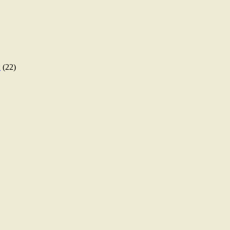
ы
(22)