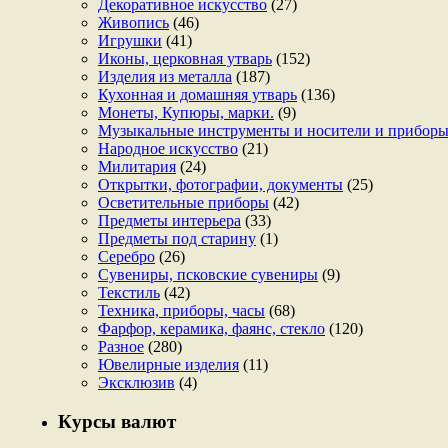
Декоративное искусство
(27)
Живопись
(46)
Игрушки
(41)
Иконы, церковная утварь
(152)
Изделия из металла
(187)
Кухонная и домашняя утварь
(136)
Монеты, Купюры, марки.
(9)
Музыкальные инструменты и носители и прибор
Народное искусство
(21)
Милитария
(24)
Открытки, фотографии, документы
(25)
Осветительные приборы
(42)
Предметы интерьера
(33)
Предметы под старину
(1)
Серебро
(26)
Сувениры, псковские сувениры
(9)
Текстиль
(42)
Техника, приборы, часы
(68)
Фарфор, керамика, фаянс, стекло
(120)
Разное
(280)
Ювелирные изделия
(11)
Эксклюзив
(4)
Курсы валют