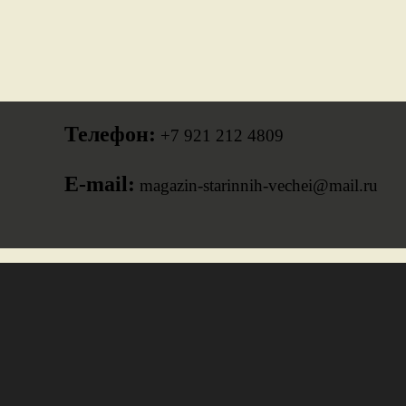
Телефон:
+7 921 212 4809
E-mail:
magazin-starinnih-vechei@mail.ru