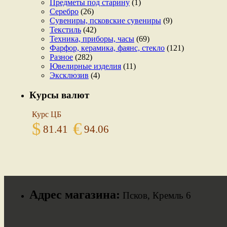
Предметы под старину
(1)
Серебро
(26)
Сувениры, псковские сувениры
(9)
Текстиль
(42)
Техника, приборы, часы
(69)
Фарфор, керамика, фаянс, стекло
(121)
Разное
(282)
Ювелирные изделия
(11)
Эксклюзив
(4)
Курсы валют
Курс ЦБ
$
€
81.41
94.06
Адрес магазина:
Псков, Кремль 6