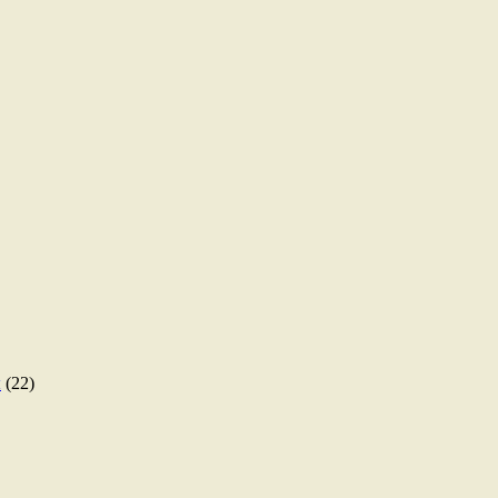
ы
(22)