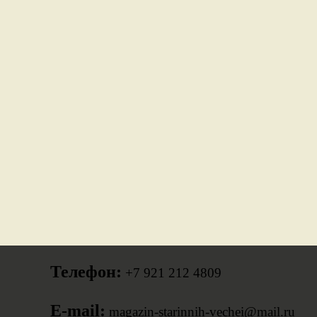
Телефон:
+7 921 212 4809
E-mail:
magazin-starinnih-vechei@mail.ru