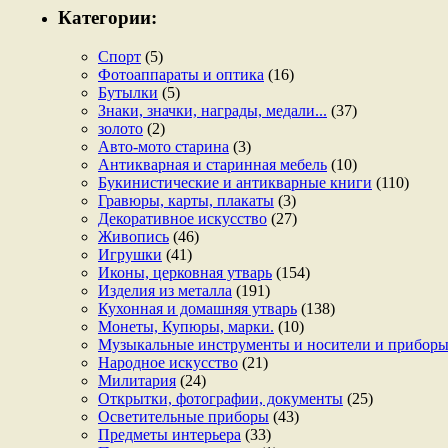
Категории:
Спорт
(5)
Фотоаппараты и оптика
(16)
Бутылки
(5)
Знаки, значки, награды, медали...
(37)
золото
(2)
Авто-мото старина
(3)
Антикварная и старинная мебель
(10)
Букинистические и антикварные книги
(110)
Гравюры, карты, плакаты
(3)
Декоративное искусство
(27)
Живопись
(46)
Игрушки
(41)
Иконы, церковная утварь
(154)
Изделия из металла
(191)
Кухонная и домашняя утварь
(138)
Монеты, Купюры, марки.
(10)
Музыкальные инструменты и носители и прибор
Народное искусство
(21)
Милитария
(24)
Открытки, фотографии, документы
(25)
Осветительные приборы
(43)
Предметы интерьера
(33)