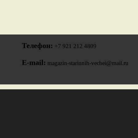
Телефон:
+7 921 212 4809
E-mail:
magazin-starinnih-vechei@mail.ru