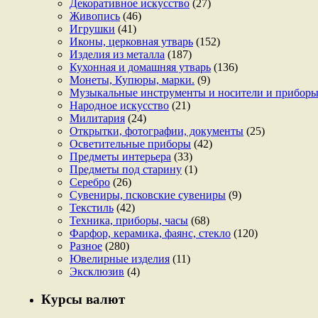
Декоративное искусство
(27)
Живопись
(46)
Игрушки
(41)
Иконы, церковная утварь
(152)
Изделия из металла
(187)
Кухонная и домашняя утварь
(136)
Монеты, Купюры, марки.
(9)
Музыкальные инструменты и носители и прибор
Народное искусство
(21)
Милитария
(24)
Открытки, фотографии, документы
(25)
Осветительные приборы
(42)
Предметы интерьера
(33)
Предметы под старину
(1)
Серебро
(26)
Сувениры, псковские сувениры
(9)
Текстиль
(42)
Техника, приборы, часы
(68)
Фарфор, керамика, фаянс, стекло
(120)
Разное
(280)
Ювелирные изделия
(11)
Эксклюзив
(4)
Курсы валют