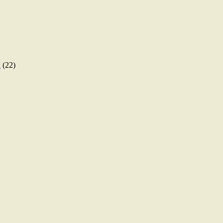
ы
(22)