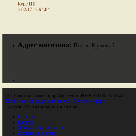
Курс ЦБ
$
82.17
€
94.84
Адрес магазина:
Псков, Кремль 6
ИП Олейник Александр Сергеевич ИНН: 601802323340
Политика конфиденциальности
Договор-оферта
Copyright © Антиквариат в Пскове
Главная
Каталог
Оценка антиквариата
Доставка и оплата