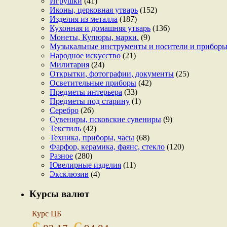
Игрушки
(41)
Иконы, церковная утварь
(152)
Изделия из металла
(187)
Кухонная и домашняя утварь
(136)
Монеты, Купюры, марки.
(9)
Музыкальные инструменты и носители и прибор
Народное искусство
(21)
Милитария
(24)
Открытки, фотографии, документы
(25)
Осветительные приборы
(42)
Предметы интерьера
(33)
Предметы под старину
(1)
Серебро
(26)
Сувениры, псковские сувениры
(9)
Текстиль
(42)
Техника, приборы, часы
(68)
Фарфор, керамика, фаянс, стекло
(120)
Разное
(280)
Ювелирные изделия
(11)
Эксклюзив
(4)
Курсы валют
Курс ЦБ