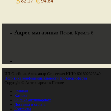
$
€
82.17
94.84
Адрес магазина:
Псков, Кремль 6
ИП Олейник Александр Сергеевич ИНН: 601802323340
Политика конфиденциальности
Договор-оферта
Copyright © Антиквариат в Пскове
Главная
Каталог
Оценка антиквариата
Доставка и оплата
Контакты