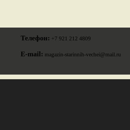
Телефон:
+7 921 212 4809
E-mail:
magazin-starinnih-vechei@mail.ru