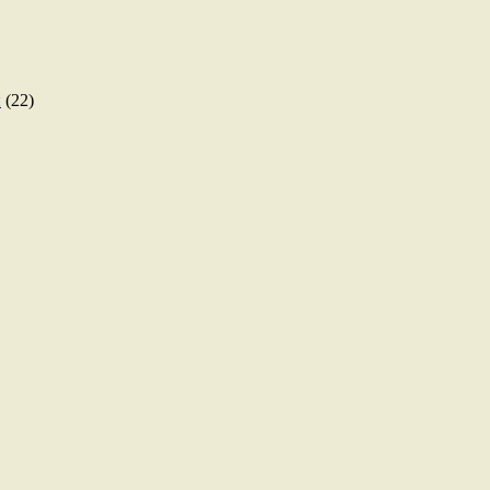
ы
(22)