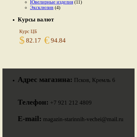
Ювелирные изделия
(11)
Эксклюзив
(4)
Курсы валют
Курс ЦБ
$
€
82.17
94.84
Адрес магазина:
Псков, Кремль 6
Телефон:
+7 921 212 4809
E-mail:
magazin-starinnih-vechei@mail.ru