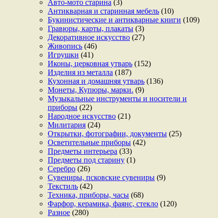
Авто-мото старина
(3)
Антикварная и старинная мебель
(10)
Букинистические и антикварные книги
(109)
Гравюры, карты, плакаты
(3)
Декоративное искусство
(27)
Живопись
(46)
Игрушки
(41)
Иконы, церковная утварь
(152)
Изделия из металла
(187)
Кухонная и домашняя утварь
(136)
Монеты, Купюры, марки.
(9)
Музыкальные инструменты и носители и
приборы
(22)
Народное искусство
(21)
Милитария
(24)
Открытки, фотографии, документы
(25)
Осветительные приборы
(42)
Предметы интерьера
(33)
Предметы под старину
(1)
Серебро
(26)
Сувениры, псковские сувениры
(9)
Текстиль
(42)
Техника, приборы, часы
(68)
Фарфор, керамика, фаянс, стекло
(120)
Разное
(280)