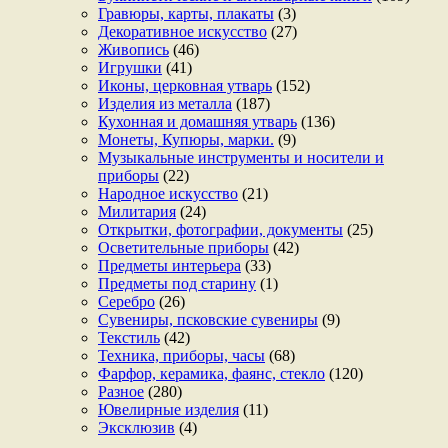
Гравюры, карты, плакаты
(3)
Декоративное искусство
(27)
Живопись
(46)
Игрушки
(41)
Иконы, церковная утварь
(152)
Изделия из металла
(187)
Кухонная и домашняя утварь
(136)
Монеты, Купюры, марки.
(9)
Музыкальные инструменты и носители и
приборы
(22)
Народное искусство
(21)
Милитария
(24)
Открытки, фотографии, документы
(25)
Осветительные приборы
(42)
Предметы интерьера
(33)
Предметы под старину
(1)
Серебро
(26)
Сувениры, псковские сувениры
(9)
Текстиль
(42)
Техника, приборы, часы
(68)
Фарфор, керамика, фаянс, стекло
(120)
Разное
(280)
Ювелирные изделия
(11)
Эксклюзив
(4)