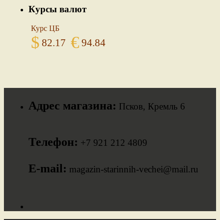
Курсы валют
Курс ЦБ
$
€
82.17
94.84
Адрес магазина:
Псков, Кремль 6
Телефон:
+7 921 212 4809
E-mail:
magazin-starinnih-vechei@mail.ru