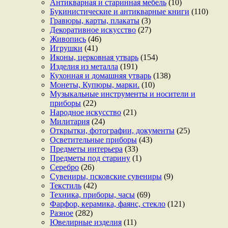
Антикварная и старинная мебель
(10)
Букинистические и антикварные книги
(110)
Гравюры, карты, плакаты
(3)
Декоративное искусство
(27)
Живопись
(46)
Игрушки
(41)
Иконы, церковная утварь
(154)
Изделия из металла
(191)
Кухонная и домашняя утварь
(138)
Монеты, Купюры, марки.
(10)
Музыкальные инструменты и носители и
приборы
(22)
Народное искусство
(21)
Милитария
(24)
Открытки, фотографии, документы
(25)
Осветительные приборы
(43)
Предметы интерьера
(33)
Предметы под старину
(1)
Серебро
(26)
Сувениры, псковские сувениры
(9)
Текстиль
(42)
Техника, приборы, часы
(69)
Фарфор, керамика, фаянс, стекло
(121)
Разное
(282)
Ювелирные изделия
(11)