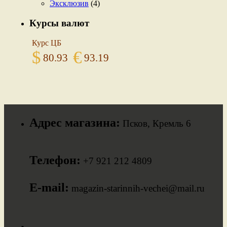
Эксклюзив
(4)
Курсы валют
Курс ЦБ
$
€
80.93
93.19
Адрес магазина:
Псков, Кремль 6
Телефон:
+7 921 212 4809
E-mail:
magazin-starinnih-vechei@mail.ru