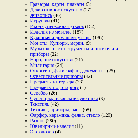
Гравюры, карты, плакаты
(3)
Декоративное искусство
(27)
Живопись
(46)
Игрушки
(41)
Иконы, церковная утварь
(152)
Изделия из металла
(187)
Кухонная и домашняя утварь
(136)
Монеты, Купюры, марки.
(9)
Музыкальные инструменты и носители и
приборы
(22)
Народное искусство
(21)
Милитария
(24)
Открытки, фотографии, документы
(25)
Осветительные приборы
(42)
Предметы интерьера
(33)
Предметы под старину
(1)
Серебро
(26)
Сувениры, псковские сувениры
(9)
Текстиль
(42)
Техника, приборы, часы
(68)
Фарфор, керамика, фаянс, стекло
(120)
Разное
(280)
Ювелирные изделия
(11)
Эксклюзив
(4)