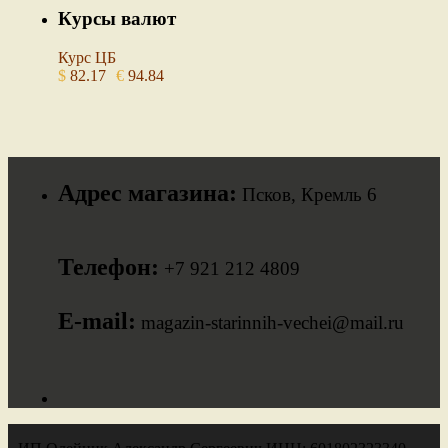
Курсы валют
Курс ЦБ
$
82.17
€
94.84
Адрес магазина:
Псков, Кремль 6
Телефон:
+7 921 212 4809
E-mail:
magazin-starinnih-vechei@mail.ru