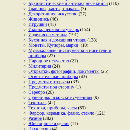
Букинистические и антикварные книги
(110)
Гравюры, карты, плакаты
(3)
Декоративное искусство
(27)
Живопись
(46)
Игрушки
(41)
Иконы, церковная утварь
(154)
Изделия из металла
(191)
Кухонная и домашняя утварь
(138)
Монеты, Купюры, марки.
(10)
Музыкальные инструменты и носители и
приборы
(22)
Народное искусство
(21)
Милитария
(24)
Открытки, фотографии, документы
(25)
Осветительные приборы
(43)
Предметы интерьера
(33)
Предметы под старину
(1)
Серебро
(26)
Сувениры, псковские сувениры
(9)
Текстиль
(42)
Техника, приборы, часы
(69)
Фарфор, керамика, фаянс, стекло
(121)
Разное
(282)
Ювелирные изделия
(11)
Эксклюзив
(4)