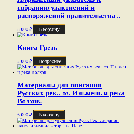
собранию узаконений и
распоряжений правительства ..
8 000
₽
В корзину
Книга Грезь
2 000
₽
Подробнее
Материалы для описания
Русских рек.. оз. Ильмень и река
Волхов.
6 000
₽
В корзину