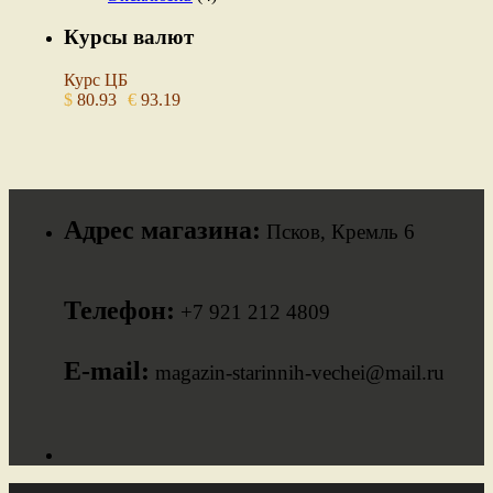
Курсы валют
Курс ЦБ
$
80.93
€
93.19
Адрес магазина:
Псков, Кремль 6
Телефон:
+7 921 212 4809
E-mail:
magazin-starinnih-vechei@mail.ru